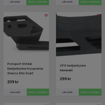
LÄS MER
LÄGG I KORGEN
LÄS MER
LÄGG I KORGEN
Polisport Slitdel
UFO kedjestyrare
Kedjestyrare Husqvarna
kawasaki
Sherco Ktm Svart
299 kr
209 kr
LÄS MER
LÄGG I KORGEN
LÄS MER