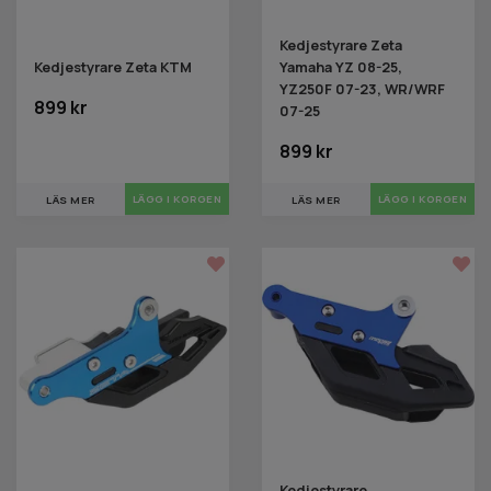
Kedjestyrare Zeta
Kedjestyrare Zeta KTM
Yamaha YZ 08-25,
YZ250F 07-23, WR/WRF
899 kr
07-25
899 kr
LÄS MER
LÄS MER
Kedjestyrare