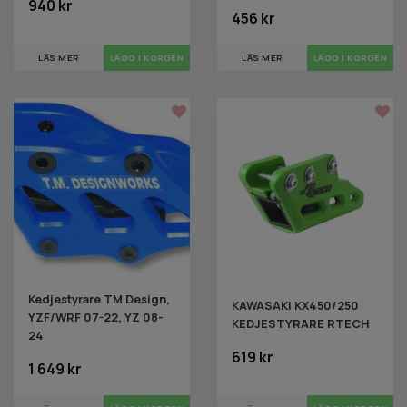
940 kr
456 kr
LÄS MER
LÄS MER
Kedjestyrare TM Design,
KAWASAKI KX450/250
YZF/WRF 07-22, YZ 08-
KEDJESTYRARE RTECH
24
619 kr
1 649 kr