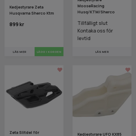
MooseRacing
Kedjestyrare Zeta
Husq/KTM/Sherco
Husqvarna Sherco Ktm
Tillfälligt slut
899 kr
Kontaka oss för
levtid
LÄS MER
LÄS MER
Zeta Slitdel för
Kedjestyrare UFO KX85