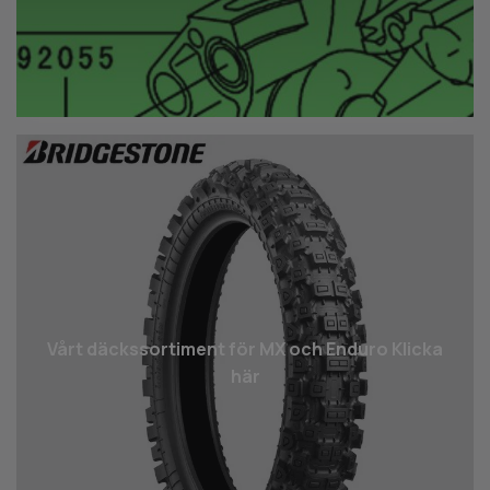
Vårt däcks­sortiment för MX och Enduro Klicka
här