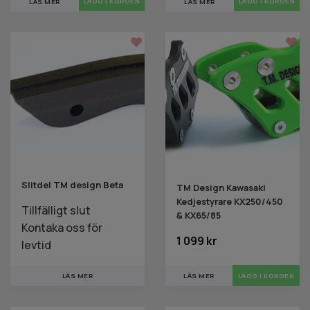
LÄS MER
LÄS MER
Slitdel TM design Beta
TM Design Kawasaki
Kedjestyrare KX250/450
Tillfälligt slut
& KX65/85
Kontaka oss för
1 099 kr
levtid
LÄS MER
LÄGG I KORGEN
LÄS MER