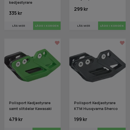
kedjestyrare
299 kr
335 kr
LÄS MER
LÄS MER
Polisport Kedjestyrare
Polisport Kedjestyrare
samt slitdelar Kawasaki
KTM Husqvarna Sherco
479 kr
199 kr