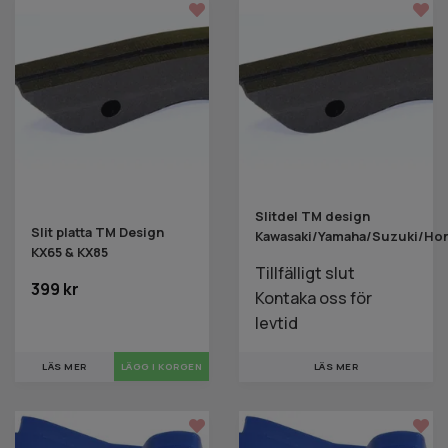
Slitdel TM design
Slit platta TM Design
Kawasaki/Yamaha/Suzuki/Ho
KX65 & KX85
Tillfälligt slut
399 kr
Kontaka oss för
levtid
LÄS MER
LÄS MER