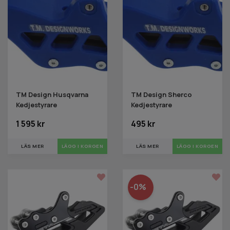
TM Design Husqvarna
TM Design Sherco
Kedjestyrare
Kedjestyrare
1 595 kr
495 kr
LÄS MER
LÄGG I KORGEN
LÄS MER
LÄGG I KORGEN
-0%