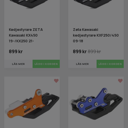
Kedjestyrare ZETA
Zeta Kawasaki
Kawasaki KX450
kedjestyrare KXF250/450
19-/KX250 21-
09-18
899 kr
899 kr
899 kr
LÄS MER
LÄS MER