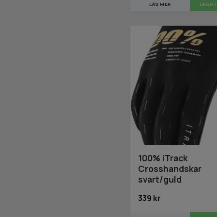
LÄS MER
LÄGG 
100% iTrack
Crosshandskar
svart/guld
339 kr