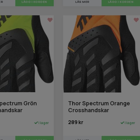
ER
LÄGG I KORGEN
LÄS MER
LÄGG I KORGEN
Spectrum Grön
Thor Spectrum Orange
handskar
Crosshandskar
289 kr
I lager
I lager