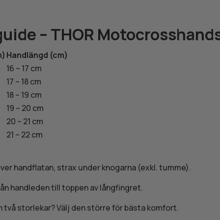
sguide – THOR Motocrosshand
m)
Handlängd (cm)
16 – 17 cm
17 – 18 cm
18 – 19 cm
19 – 20 cm
20 – 21 cm
21 – 22 cm
ver handflatan, strax under knogarna (exkl. tumme).
ån handleden till toppen av långfingret.
n två storlekar? Välj den större för bästa komfort.