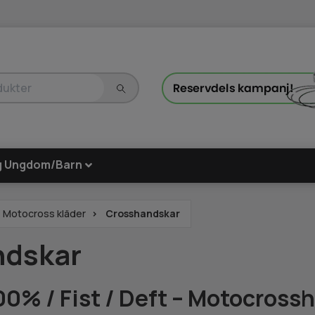
g Ungdom/Barn
Motocross kläder
Crosshandskar
ndskar
00% / Fist / Deft – Motocross