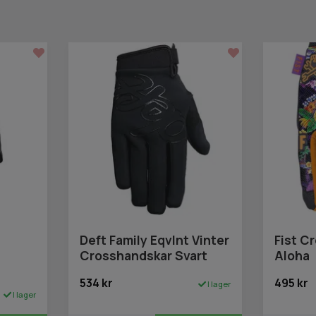
Deft Family Eqvlnt Vinter
Fist C
Crosshandskar Svart
Aloha
534 kr
495 kr
I lager
I lager