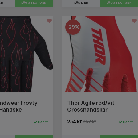
ER
LÄGG I KORGEN
LÄS MER
LÄGG I KORGEN
-29%
andwear Frosty
Thor Agile röd/vit
 Handske
Crosshandskar
254 kr
357 kr
I lager
I lager