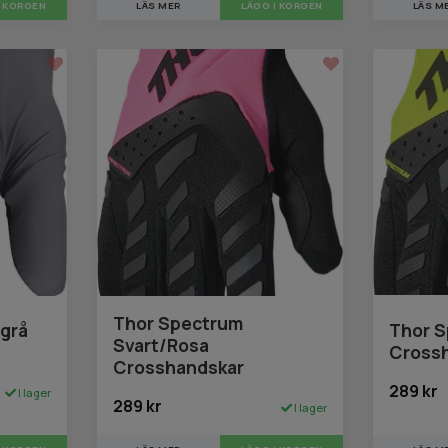
LÄS MER
LÄGG I KORGEN
LÄS M
I KORGEN
Thor Spectrum
/grå
Thor 
Svart/Rosa
Cross
Crosshandskar
289 kr
I lager
289 kr
I lager