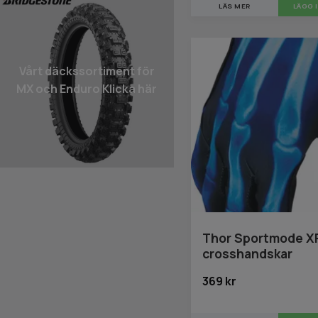
LÄS MER
LÄGG 
Vårt däcks­sortiment för
MX och Enduro Klicka här
Thor Sportmode X
crosshandskar
369 kr