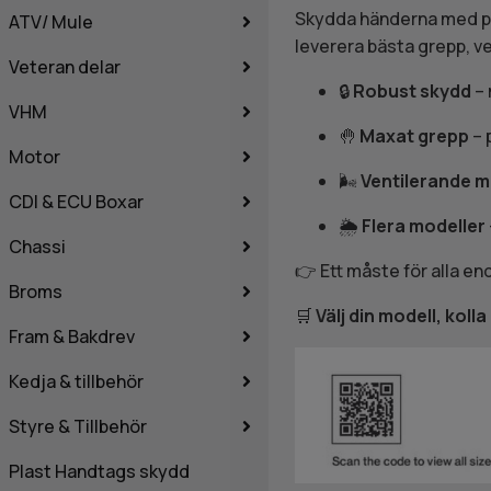
Skydda händerna med 
ATV/ Mule
leverera bästa grepp, ve
Veteran delar
🔒
Robust skydd
– 
VHM
🤚
Maxat grepp
– 
Motor
🌬️
Ventilerande m
CDI & ECU Boxar
🌦️
Flera modeller
Chassi
👉 Ett måste för alla e
Broms
🛒
Välj din modell, kol
Fram & Bakdrev
Kedja & tillbehör
Styre & Tillbehör
Plast Handtags skydd