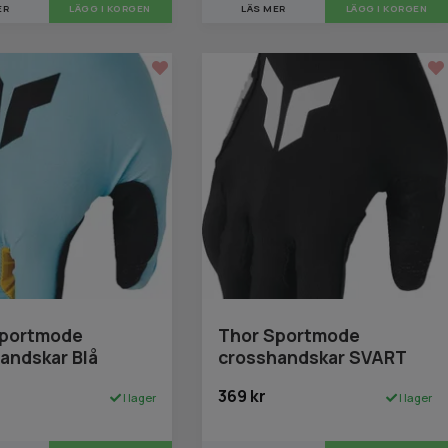
ER
LÄGG I KORGEN
LÄS MER
LÄGG I KORGEN
Sportmode
Thor Sportmode
andskar Blå
crosshandskar SVART
369 kr
I lager
I lager