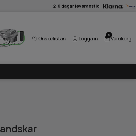
2-6 dagar leveranstid
0
Önskelistan
Logga in
Varukorg
handskar