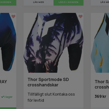
I KORGEN
LÄS MER
LÄGG I KORGEN
LÄS M
Thor Sportmode SD
RAY
Thor 
crosshandskar
crossh
Tillfälligt slut Kontaka oss
369 kr
I lager
för levtid