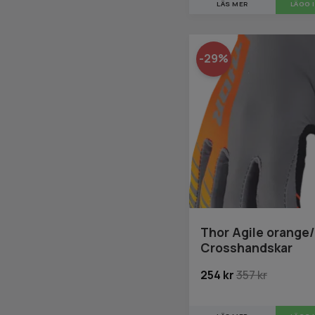
LÄS MER
LÄGG 
-29%
Thor Agile orange
Crosshandskar
254 kr
357 kr