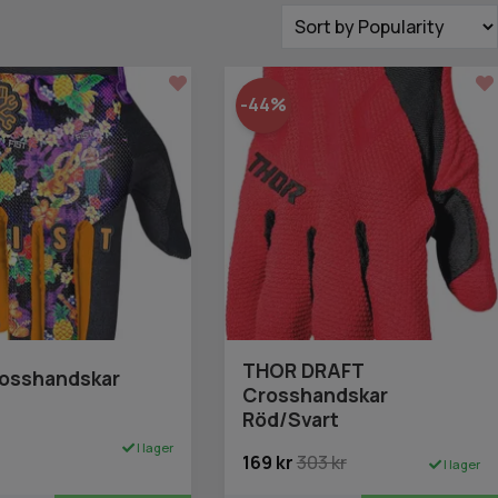
-44%
THOR DRAFT
rosshandskar
Crosshandskar
Röd/Svart
I lager
169 kr
303 kr
I lager