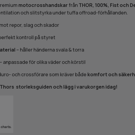
premium
motocrosshandskar
från
THOR, 100%, Fist och D
ntilation och slitstyrka under tuffa offroad-förhållanden.
mot repor, slag och skador
perfekt kontroll på styret
aterial
– håller händerna svala & torra
– anpassade för olika väder och körstil
nduro- och crossförare som kräver både
komfort och säkerh
la Thors storleksguiden och lägg i varukorgen idag!