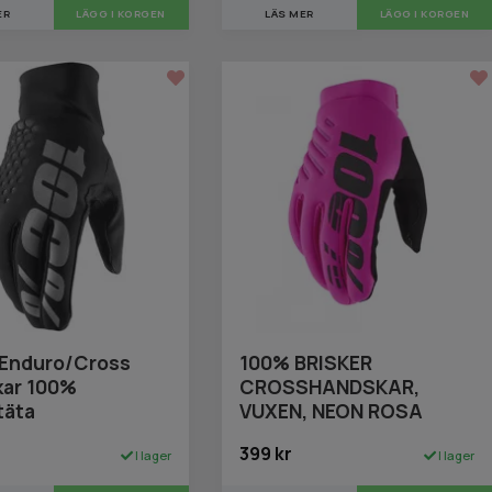
ER
LÄGG I KORGEN
LÄS MER
LÄGG I KORGEN
 Enduro/Cross
100% BRISKER
kar 100%
CROSSHANDSKAR,
täta
VUXEN, NEON ROSA
399 kr
I lager
I lager