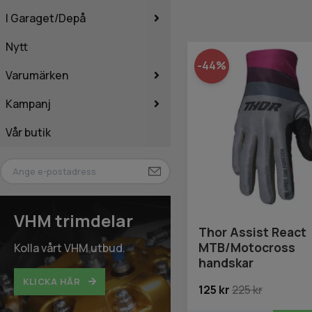
I Garaget/Depå
Nytt
-44%
Varumärken
Kampanj
Vår butik
VHM trimdelar
Thor Assist React
MTB/Motocross
Kolla vårt VHM utbud.
handskar
KLICKA HÄR
125 kr
225 kr