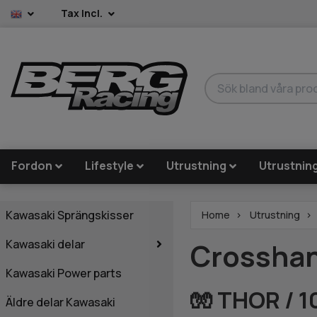
Tax Incl.
Fordon
Lifestyle
Utrustning
Utrustnin
Kawasaki Sprängskisser
Home
Utrustning
Kawasaki delar
Crossha
Kawasaki Power parts
🧤 THOR / 1
Äldre delar Kawasaki