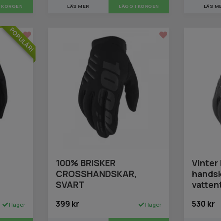
LÄS MER
LÄGG I KORGEN
LÄS M
I KORGEN
POPULÄR!
100% BRISKER
Vinter
,
CROSSHANDSKAR,
hands
SVART
vatten
399 kr
530 kr
I lager
I lager