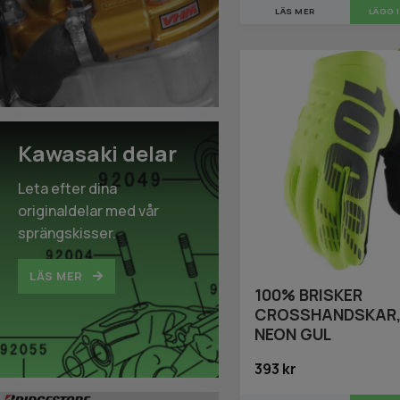
LÄS MER
LÄGG 
Kawasaki delar
Leta efter dina
originaldelar med vår
sprängskisser.
LÄS MER
100% BRISKER
CROSSHANDSKAR
NEON GUL
393 kr