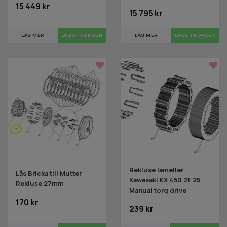
15 449 kr
15 795 kr
LÄS MER
LÄS MER
Rekluse lameller
Lås Bricka till Mutter
Kawasaki KX 450 21-25
Rekluse 27mm
Manual torq drive
170 kr
239 kr