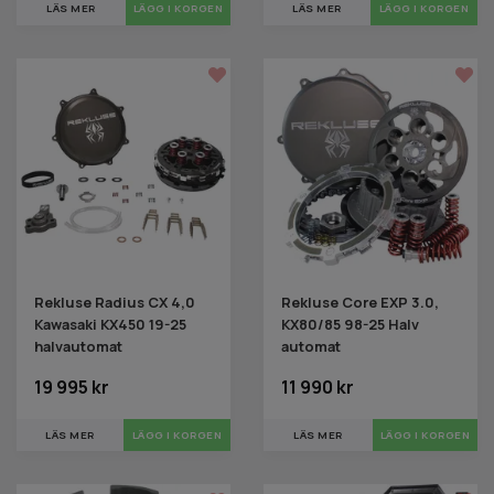
LÄS MER
LÄS MER
LÄGG I KORGEN
Rekluse Radius CX 4,0
Rekluse Core EXP 3.0,
Kawasaki KX450 19-25
KX80/85 98-25 Halv
halvautomat
automat
19 995 kr
11 990 kr
LÄS MER
LÄGG I KORGEN
LÄS MER