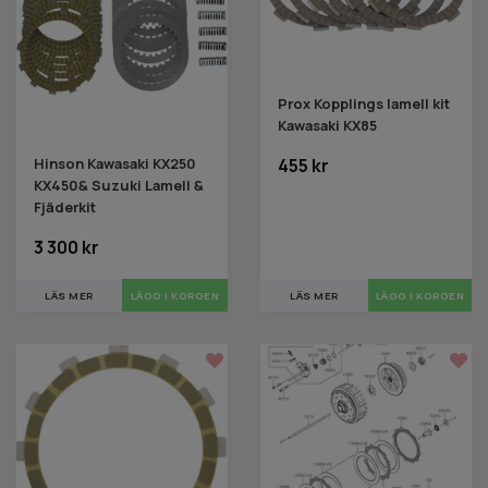
Prox Kopplings lamell kit
Kawasaki KX85
455 kr
Hinson Kawasaki KX250
KX450& Suzuki Lamell &
Fjäderkit
3 300 kr
LÄS MER
LÄS MER
LÄGG I KORGEN