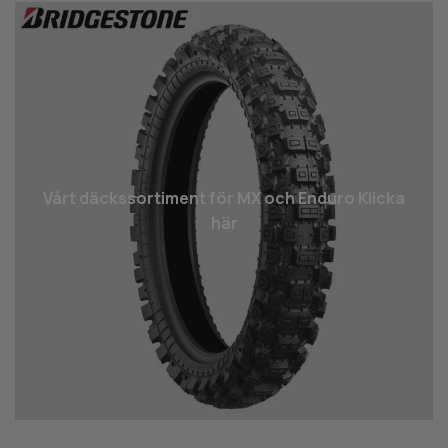
Vårt däcks­sortiment för MX och Enduro Klicka
här