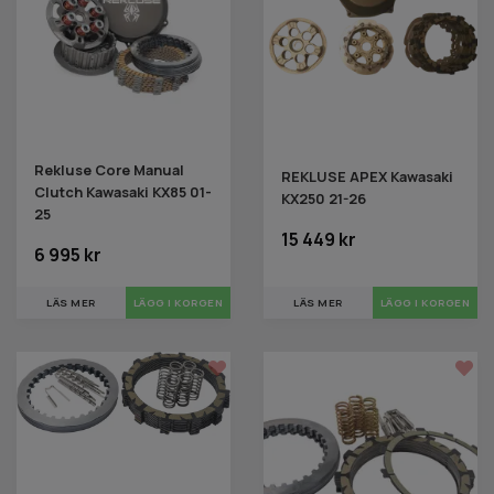
Rekluse Core Manual
REKLUSE APEX Kawasaki
Clutch Kawasaki KX85 01-
KX250 21-26
25
15 449 kr
6 995 kr
LÄS MER
LÄS MER