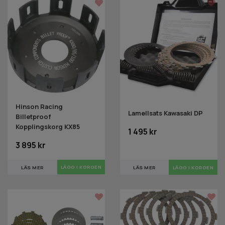
Hinson Racing
Lamellsats Kawasaki DP
Billetproof
Kopplingskorg KX85
1 495 kr
3 895 kr
LÄS MER
LÄGG I KORGEN
LÄS MER