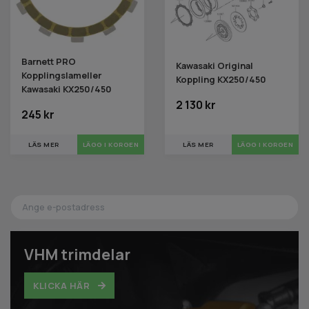
Barnett PRO
Kawasaki Original
Kopplingslameller
Koppling KX250/450
Kawasaki KX250/450
2 130 kr
245 kr
LÄS MER
LÄGG I KORGEN
LÄS MER
LÄGG I KORGEN
VHM trimdelar
KLICKA HÄR