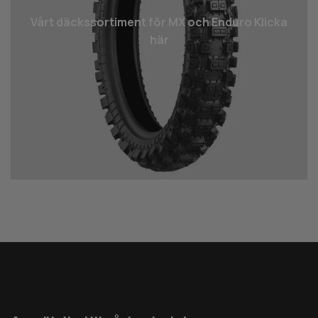
Vårt däcks­sortiment för MX och Enduro Klicka
här