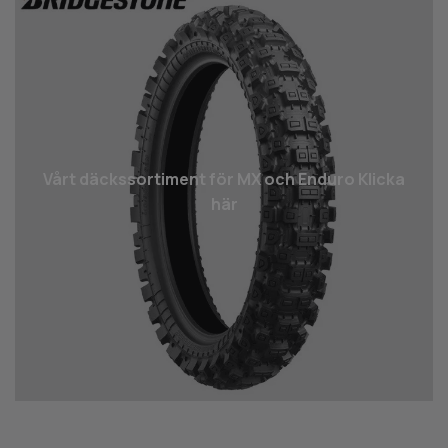
Vårt däcks­sortiment för MX och Enduro Klicka
här