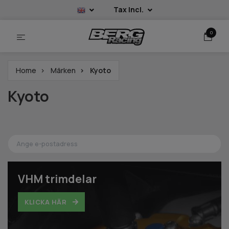
Tax Incl.
0
Home
Märken
Kyoto
Kyoto
VHM trimdelar
KLICKA HÄR