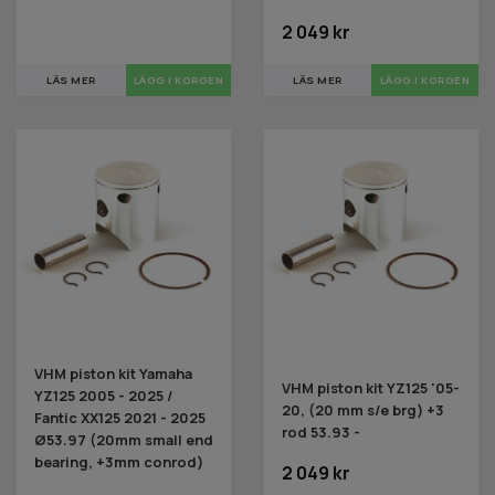
2 049 kr
LÄS MER
LÄS MER
LÄGG I KORGEN
VHM piston kit Yamaha
VHM piston kit YZ125 '05-
YZ125 2005 - 2025 /
20, (20 mm s/e brg) +3
Fantic XX125 2021 - 2025
rod 53.93 -
Ø53.97 (20mm small end
bearing, +3mm conrod)
2 049 kr