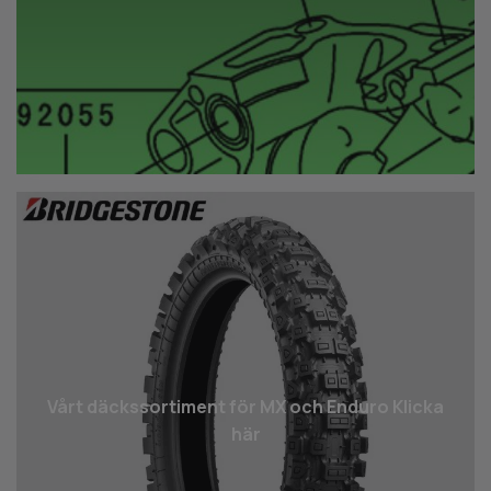
Vårt däcks­sortiment för MX och Enduro Klicka
här