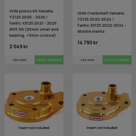
VHM piston kit Yamaha
VHM Crankshaft Yamaha
YZ125 2005 - 2025 /
YZ125 2022-2024 /
Fantic XX125 2021 - 2025
Fantic XX125 2022-2024 -
Ø53.96 (20mm small end
Middle Inertia
bearing, +3mm conrod)
14 790 kr
2 049 kr
LÄS MER
LÄS MER