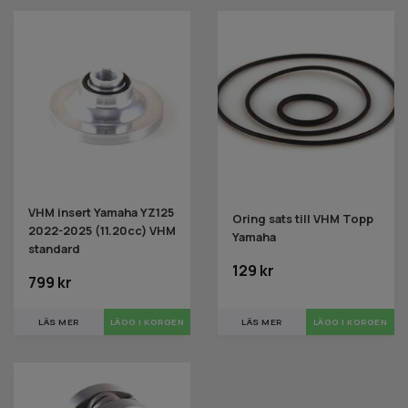
VHM insert Yamaha YZ125
Oring sats till VHM Topp
2022-2025 (11.20cc) VHM
Yamaha
standard
129 kr
799 kr
LÄS MER
LÄGG I KORGEN
LÄS MER