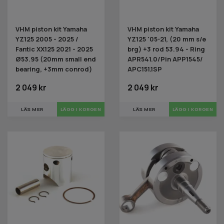
VHM piston kit Yamaha
VHM piston kit Yamaha
YZ125 2005 - 2025 /
YZ125 '05-21, (20 mm s/e
Fantic XX125 2021 - 2025
brg) +3 rod 53.94 - Ring
Ø53.95 (20mm small end
APR541.0/Pin APP1545/
bearing, +3mm conrod)
APC151.1SP
2 049 kr
2 049 kr
LÄS MER
LÄS MER