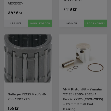
AE32327-
7 119 kr
3 479 kr
LÄS MER
LÄS MER
VHM Piston Kit – Yamaha
Nållager YZ125 Med VHM
YZ125 (2005–2025) /
Kolv 15X19X20
Fantic XX125 (2021–2025)
– 20 mm Small End
165 kr
Bearing