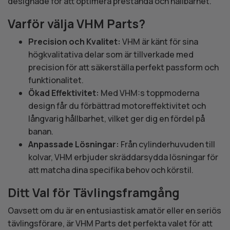
designade för att optimera prestanda och hållbarhet.
Varför välja VHM Parts?
Precision och Kvalitet:
VHM är känt för sina
högkvalitativa delar som är tillverkade med
precision för att säkerställa perfekt passform och
funktionalitet.
Ökad Effektivitet:
Med VHM:s toppmoderna
design får du förbättrad motoreffektivitet och
långvarig hållbarhet, vilket ger dig en fördel på
banan.
Anpassade Lösningar:
Från cylinderhuvuden till
kolvar, VHM erbjuder skräddarsydda lösningar för
att matcha dina specifika behov och körstil.
Ditt Val för Tävlingsframgång
Oavsett om du är en entusiastisk amatör eller en seriös
tävlingsförare, är VHM Parts det perfekta valet för att