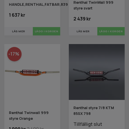
Renthal TwinWall 999
HANDLE,RENTHAL,FATBAR,839
styre svart
1 637 kr
2 439 kr
LÄS MER
LÄS MER
-17%
Renthal styre 7/8 KTM
Renthal Twinwall 999
85SX 798
styre Orange
Tillfälligt slut