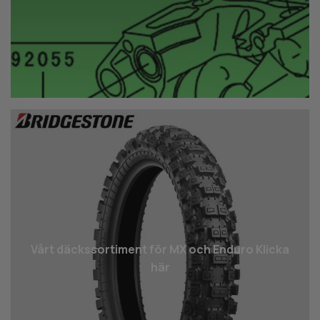
Vårt däcks­sortiment för MX och Enduro Klicka
här