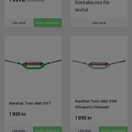
1 999 kr
2 400 kr
Kontaka oss för
levtid
LÄS MER
LÄS MER
Renthal Twin Wall 996
Renthal Twin Wall 997
Villopoto/Stewart
1 995 kr
1 895 kr
LÄS MER
LÄGG I KORGEN
LÄS MER
LÄGG I KORGEN