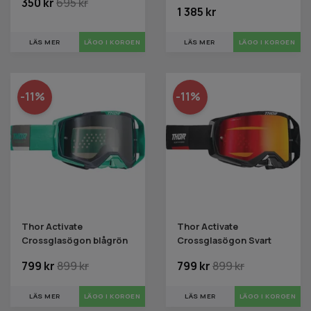
350 kr
695 kr
1 385 kr
LÄS MER
LÄS MER
LÄGG I KORGEN
-11%
-11%
Thor Activate
Thor Activate
Crossglasögon blågrön
Crossglasögon Svart
799 kr
899 kr
799 kr
899 kr
LÄS MER
LÄS MER