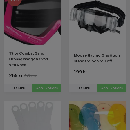
Thor Combat Sand |
Moose Racing Glasögon
Crossglasögon Svart
standard och roll off
Vita Rosa
199 kr
265 kr
378 kr
LÄS MER
LÄGG I KORGEN
LÄS MER
LÄGG I KORGEN