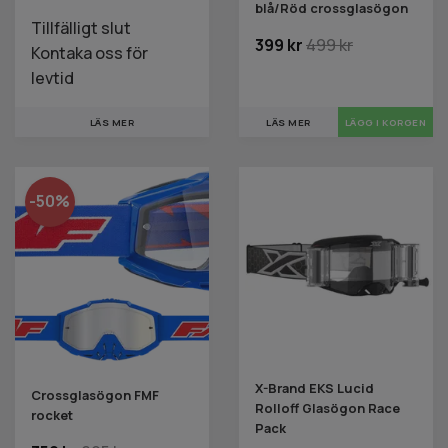
blå/Röd crossglasögon
Tillfälligt slut
399 kr
499 kr
Kontaka oss för
levtid
LÄS MER
LÄS MER
-50%
X-Brand EKS Lucid
Crossglasögon FMF
Rolloff Glasögon Race
rocket
Pack