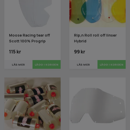
Moose Racing tear off
Rip,n Roll roll off linser
Scott 100% Progrip
Hybrid
115 kr
99 kr
LÄS MER
LÄGG I KORGEN
LÄS MER
LÄGG I KORGEN