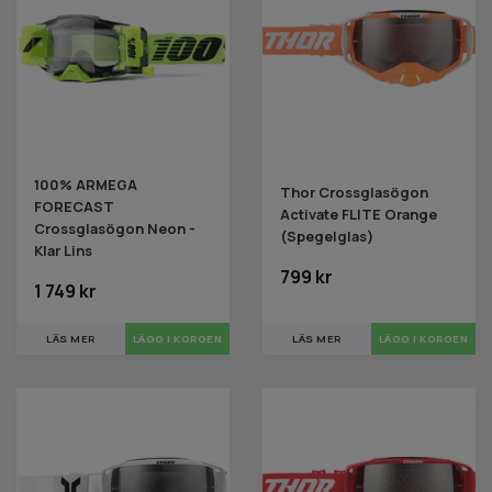
100% ARMEGA
Thor Crossglasögon
FORECAST
Activate FLITE Orange
Crossglasögon Neon -
(Spegelglas)
Klar Lins
799 kr
1 749 kr
LÄS MER
LÄS MER