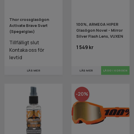
Thor crossglasögon
100%, ARMEGA HIPER
Activate Brave Svart
Glasögon Novel - Mirror
(Spegelglas)
Silver Flash Lens, VUXEN
Tillfälligt slut
1 549 kr
Kontaka oss för
levtid
LÄS MER
LÄS MER
-20%