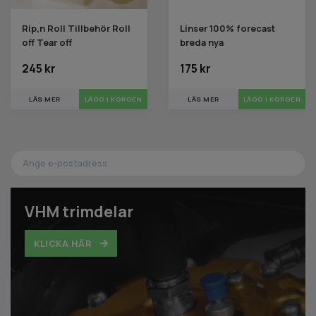
Rip,n Roll Tillbehör Roll
Linser 100% forecast
off Tear off
breda nya
245 kr
175 kr
LÄS MER
LÄGG I KORGEN
LÄS MER
VHM trimdelar
KLICKA HÄR