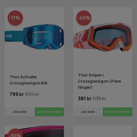
-11%
-40%
Thor Sniper |
Thor Activate
Crossglasögon (Flera
Crossglasögon Blå
färger)
799 kr
899 kr
381 kr
635 kr
LÄS MER
LÄS MER
LÄGG I KORGEN
-30%