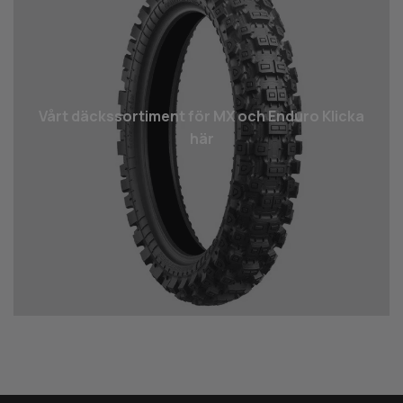
Vårt däcks­sortiment för MX och Enduro Klicka
här