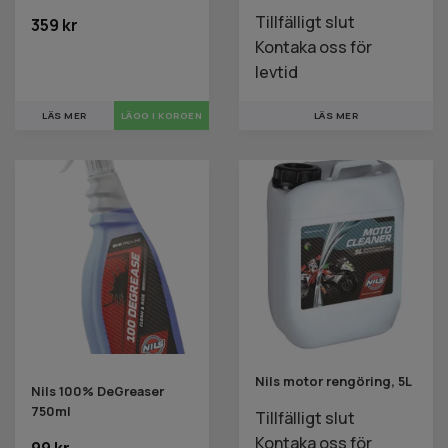
Tillfälligt slut
359 kr
Kontaka oss för
levtid
LÄS MER
LÄS MER
Nils motor rengöring, 5L
Nils 100% DeGreaser
750ml
Tillfälligt slut
Kontaka oss för
99 kr