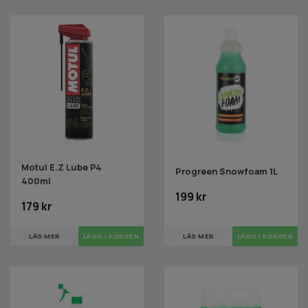
Motul E.Z Lube P4
Progreen Snowfoam 1L
400ml
199 kr
179 kr
LÄS MER
LÄS MER