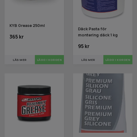
KYB Grease 250ml
Däck Pasta för
montering däck 1 kg
365 kr
95 kr
LÄS MER
LÄS MER