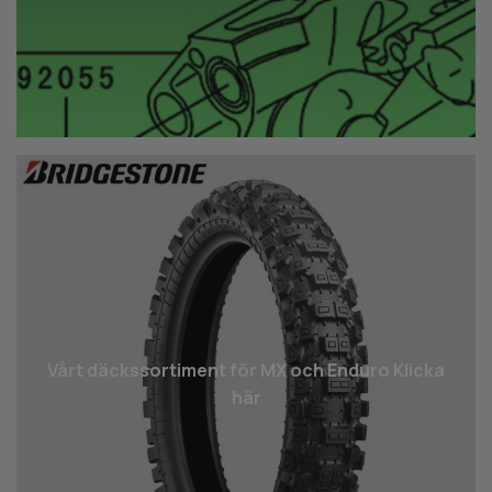
Vårt däcks­sortiment för MX och Enduro Klicka
här