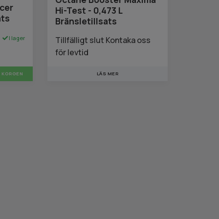
cer
Hi-Test - 0,473 L
ats
Bränsletillsats
I lager
Tillfälligt slut Kontaka oss
för levtid
LÄS MER