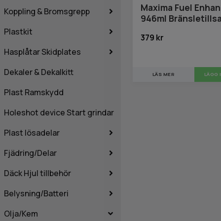
Maxima Fuel Enhan
Koppling & Bromsgrepp
946ml Bränsletills
Plastkit
379 kr
Hasplåtar Skidplates
Dekaler & Dekalkitt
LÄS MER
Plast Ramskydd
Holeshot device Start grindar
Plast lösadelar
Fjädring/Delar
Däck Hjul tillbehör
Belysning/Batteri
Olja/Kem