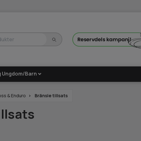
g Ungdom/Barn
oss & Enduro
Bränsle tillsats
illsats