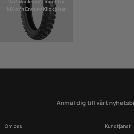
Vårt däcks­sortiment för
MX och Enduro Klicka här
Anmäl dig till vårt nyhetsb
Om oss
Kundtjänst