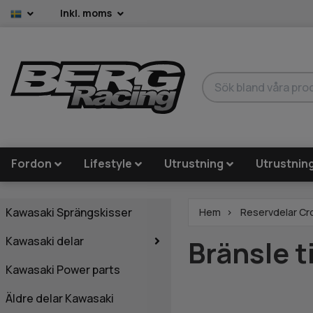
Inkl. moms
Fordon
Lifestyle
Utrustning
Utrustnin
Kawasaki Sprängskisser
Hem
Reservdelar Cr
Kawasaki delar
Bränsle t
Kawasaki Power parts
Äldre delar Kawasaki