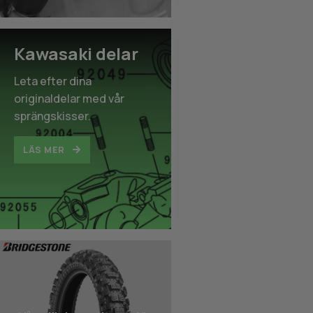
Kawasaki delar
Leta efter dina
originaldelar med vår
sprängskisser.
LÄS MER