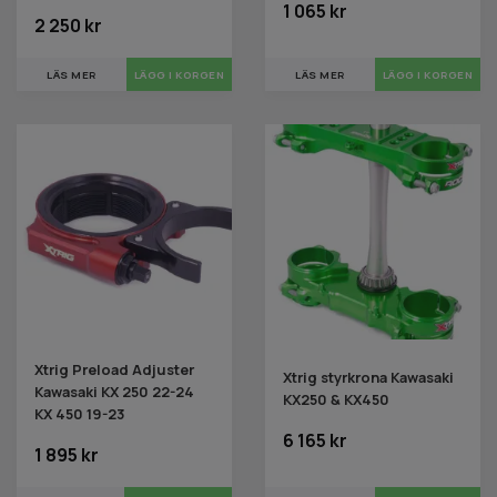
1 065 kr
2 250 kr
LÄS MER
LÄS MER
Xtrig Preload Adjuster
Xtrig styrkrona Kawasaki
Kawasaki KX 250 22-24
KX250 & KX450
KX 450 19-23
6 165 kr
1 895 kr