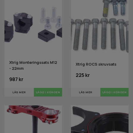
Xtrig Monteringssats M12
Xtrig ROCS skruvsats
- 22mm
225 kr
987 kr
LÄS MER
LÄS MER