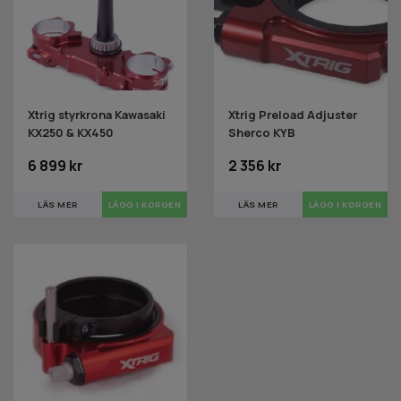
Xtrig styrkrona Kawasaki
Xtrig Preload Adjuster
KX250 & KX450
Sherco KYB
6 899 kr
2 356 kr
LÄS MER
LÄS MER