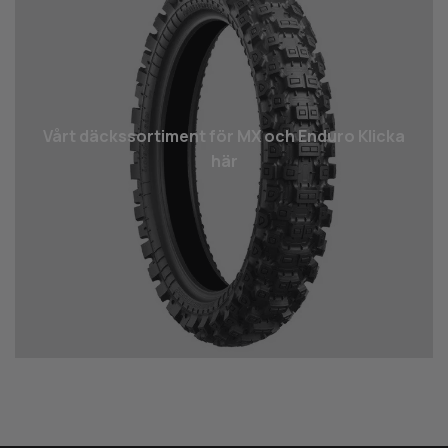
Vårt däcks­sortiment för MX och Enduro Klicka
här