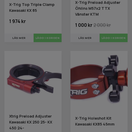
X-Trig Preload Adjuster
X-Trig Top Triple Clamp
Öhlins M57x2 TTX
Kawasaki KX 85
Vänster KTM
1 974 kr
1 000 kr
2 000 kr
LÄS MER
LÄS MER
Xtrig Preload Adjuster
X-Trig Holeshot Kit
Kawasaki KX 250 25- KX
Kawasaki KX85 45mm
450 24-