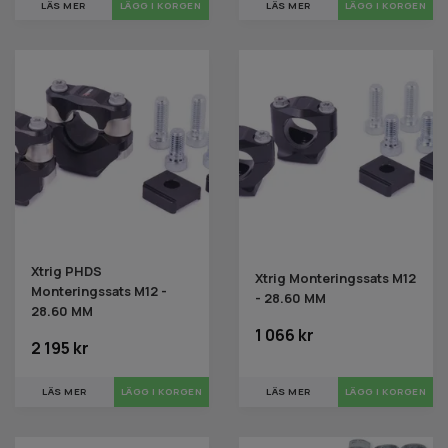
LÄS MER
LÄS MER
LÄGG I KORGEN
Xtrig PHDS
Xtrig Monteringssats M12
Monteringssats M12 -
- 28.60 MM
28.60 MM
1 066 kr
2 195 kr
LÄS MER
LÄS MER