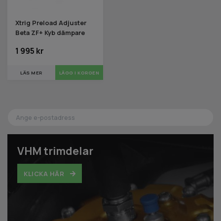
Xtrig Preload Adjuster
Beta ZF+ Kyb dämpare
1 995 kr
LÄS MER
LÄGG I KORGEN
VHM trimdelar
KLICKA HÄR