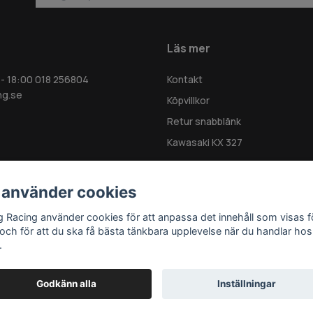
Läs mer
 - 18:00 018 256804
Kontakt
ng.se
Köpvillkor
Retur snabblänk
Kawasaki KX 327
 använder cookies
g Racing använder cookies för att anpassa det innehåll som visas f
 och för att du ska få bästa tänkbara upplevelse när du handlar hos
.
Godkänn alla
Inställningar