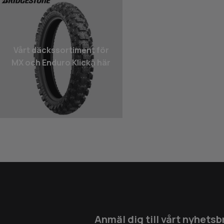
Vårt däcks­sortiment för
MX och Enduro Klicka här
Anmäl dig till vårt nyhetsb