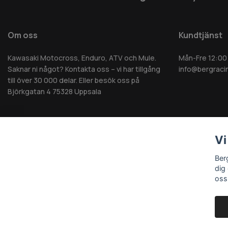
Om oss
Kundtjänst
Kawasaki Motocross, Enduro, ATV och Mule.
Mån-Fre 12:00
Saknar ni något? Kontakta oss – vi har tillgång
info@bergraci
till över 30 000 delar. Eller besök oss på
Björkgatan 4 75328 Uppsala
Vi
© 2026 Berg MC AB - Alla rättigheter reserverade
Ber
dig
oss