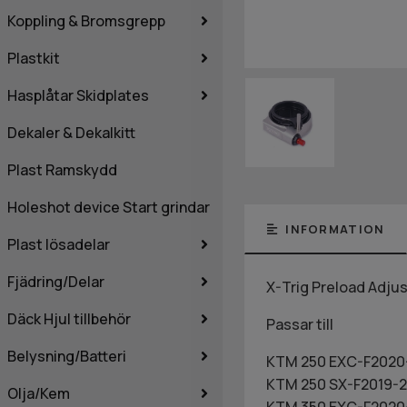
Koppling & Bromsgrepp
Plastkit
Hasplåtar Skidplates
Dekaler & Dekalkitt
Plast Ramskydd
Holeshot device Start grindar
INFORMATION
Plast lösadelar
Fjädring/Delar
X-Trig Preload Adju
Däck Hjul tillbehör
Passar till
Belysning/Batteri
KTM 250 EXC-F2020
KTM 250 SX-F2019-2
Olja/Kem
KTM 350 EXC-F2020