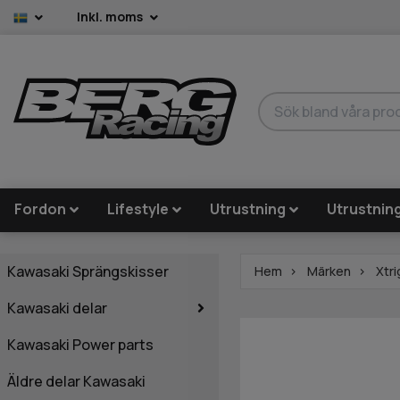
Inkl. moms
Fordon
Lifestyle
Utrustning
Utrustnin
Kawasaki Sprängskisser
Hem
Märken
Xtri
Kawasaki delar
Kawasaki Power parts
Äldre delar Kawasaki