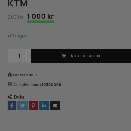
KTM
1 000 kr
2 000 kr
I lager
LÄGG I KORGEN
Lagersaldo:
1
Artikelnummer:
10300006
Dela