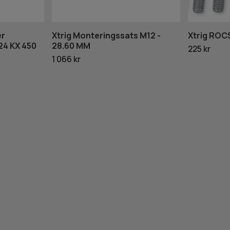
er
Xtrig Monteringssats M12 -
Xtrig ROC
24 KX 450
28.60 MM
225 kr
1 066 kr