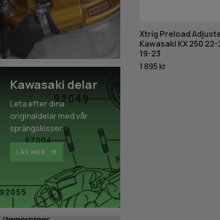
Xtrig Preload Adjust
Kawasaki KX 250 22-
19-23
1 895 kr
Kawasaki delar
Leta efter dina
originaldelar med vår
sprängskisser.
LÄS MER