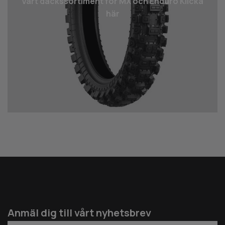
Vårt däcks­sortiment för MX och Enduro Klicka
här
Anmäl dig till vårt nyhetsbrev