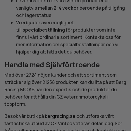
Leveranstiden för våra Vintco produkter är
vanligtvis mellan
2-4 veckor
beroende på tillgång
och lagerstatus.
Vi erbjuder även möjlighet
till
specialbeställning
för produkter som inte
finns i vårt ordinarie sortiment. Kontakta oss för
mer information om specialbeställningar och vi
hjälper dig att hitta det du behöver.
Handla med Självförtroende
Med över 2724 nöjda kunder och ett sortiment som
sträcker sig över 21258 produkter, kan du lita på att Berg
Racing MC AB har den expertis och de produkter du
behöver för att hålla din CZ veteranmotorcykel i
toppform.
Besök vår butik på
bergracing.se
och utforska vårt
fantastiska utbud av CZ Vintco veteran delar idag. För
frågor eller mer information, tveka inte att kontakta oss