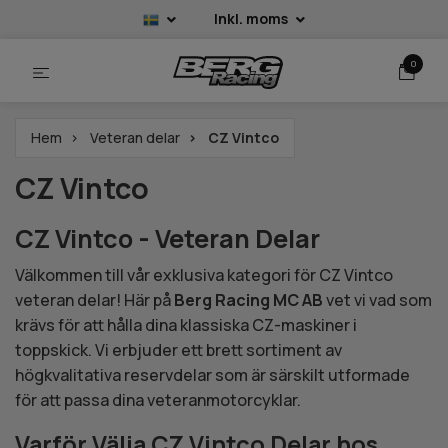
Inkl. moms
0
Hem
Veteran delar
CZ Vintco
CZ Vintco
CZ Vintco - Veteran Delar
Välkommen till vår exklusiva kategori för CZ Vintco
veteran delar! Här på
Berg Racing MC AB
vet vi vad som
krävs för att hålla dina klassiska CZ-maskiner i
toppskick. Vi erbjuder ett brett sortiment av
högkvalitativa reservdelar som är särskilt utformade
för att passa dina veteranmotorcyklar.
Varför Välja CZ Vintco Delar hos