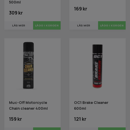
500ml
169 kr
309 kr
LÄS MER
LÄS MER
Muc-Off Motorcycle
OC1 Brake Cleaner
Chain cleaner 400ml
600ml
159 kr
121 kr