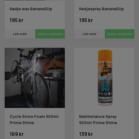
Kedje wax BananaSlip
Kedjespray BananaSlip
195 kr
195 kr
LÄS MER
LÄS MER
Cycle Snow Foam 500ml
Maintenance Spray
Prime Shine
500ml Prime Shine
169 kr
139 kr