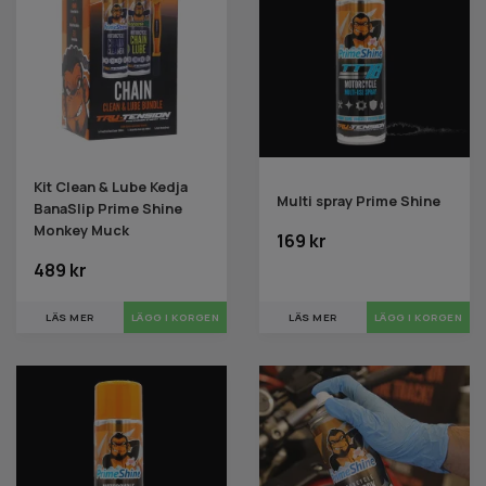
Kit Clean & Lube Kedja
Multi spray Prime Shine
BanaSlip Prime Shine
Monkey Muck
169 kr
489 kr
LÄS MER
LÄS MER