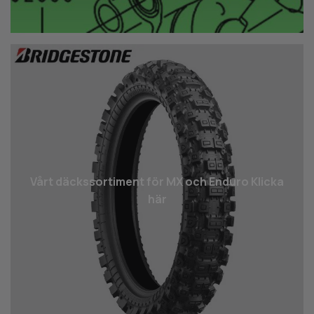
Vårt däcks­sortiment för MX och Enduro Klicka
här