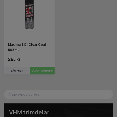
Maxima SC1 Clear Coat
508mL
265 kr
LÄS MER
VHM trimdelar