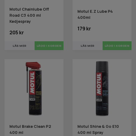
Motul Chainlube Off
Motul E.Z Lube P4
Road C3 400 ml
400ml
Kedjespray
179 kr
205 kr
LÄS MER
LÄS MER
Motul Brake Clean P2
Motul Shine & Go E10
400 ml
400 ml Spray