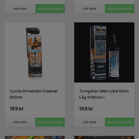
LÄS MER
LÄS MER
Cycle Drivetrain Cleaner
Tungsten Wet Lube 50ml
500ml
Låg friktion !
169 kr
169 kr
LÄS MER
LÄS MER