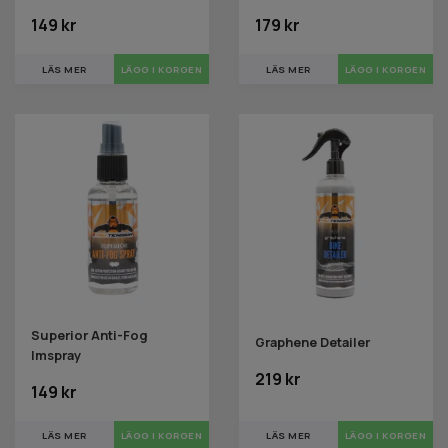
149 kr
179 kr
LÄS MER
LÄS MER
Superior Anti-Fog
Graphene Detailer
Imspray
219 kr
149 kr
LÄS MER
LÄS MER