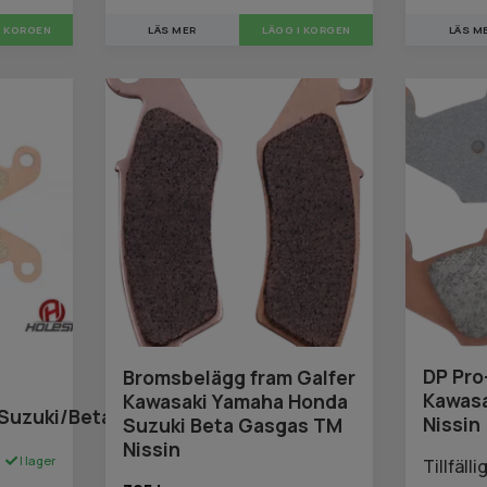
LÄS MER
LÄGG I KORGEN
LÄS M
DP Pro
Bromsbelägg fram Galfer
Kawasa
Kawasaki Yamaha Honda
Suzuki/Beta/Honda
Nissin
Suzuki Beta Gasgas TM
Nissin
I lager
Tillfäll