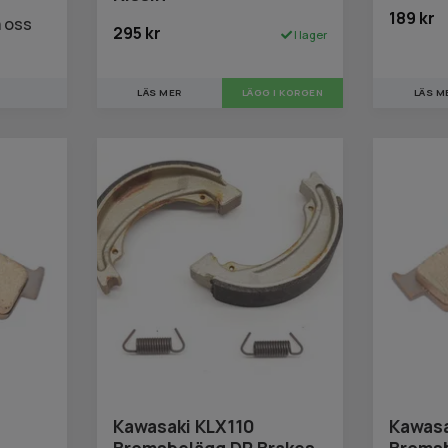
189 kr
a oss
295 kr
I lager
LÄS M
LÄS MER
Kawasaki KLX110
Kawasa
Bromsbelägg DP Brakes
Bromsb