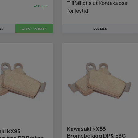
Tillfälligt slut Kontaka oss
I lager
för levtid
ER
LÄS MER
Kawasaki KX65
ki KX85
Bromsbelägg DP& EBC
elägg DP Brakes