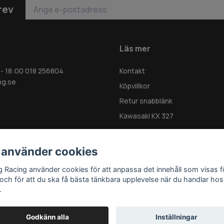
rev
Läs mer
 - 18:00 018 256804
Kontakt
ng.se
Köpvillkor
Retur snabblänk
Kawasaki KX 327
 använder cookies
g Racing använder cookies för att anpassa det innehåll som visas f
 och för att du ska få bästa tänkbara upplevelse när du handlar hos
.
Godkänn alla
Inställningar