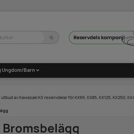
g Ungdom/Barn
 utbud av Kawasaki KX reservdelar för KX65, KX85, KX125, KX250, KX45
lägg
 Bromsbelägg