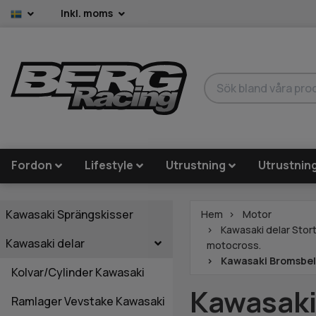
Inkl. moms
Fordon
Lifestyle
Utrustning
Utrustnin
Kawasaki Sprängskisser
Hem
Motor
Kawasaki delar Stort
Kawasaki delar
motocross.
Kawasaki Bromsbe
Kolvar/Cylinder Kawasaki
Kawasaki
Ramlager Vevstake Kawasaki