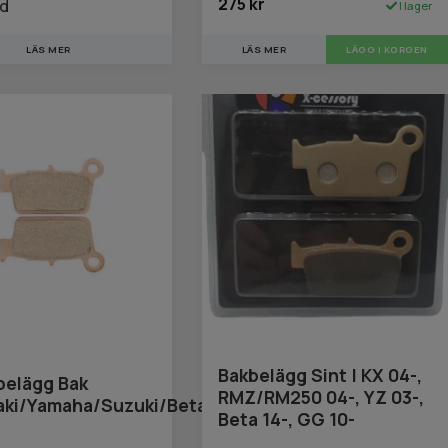
275 kr
id
I lager
LÄS MER
LÄS MER
Bakbelägg Sint | KX 04-,
belägg Bak
RMZ/RM250 04-, YZ 03-,
aki/Yamaha/Suzuki/Beta/Fantic/Gas/TM
Beta 14-, GG 10-