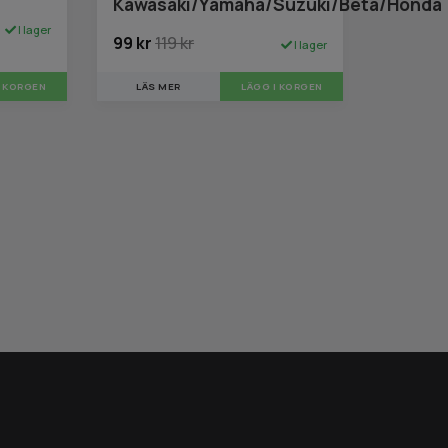
Kawasaki/Yamaha/Suzuki/Beta/Honda
I lager
99 kr
119 kr
I lager
I KORGEN
LÄS MER
LÄGG I KORGEN