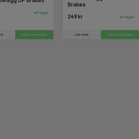
Brakes
I lager
249 kr
I lager
ER
LÄGG I KORGEN
LÄS MER
LÄGG I KORGEN