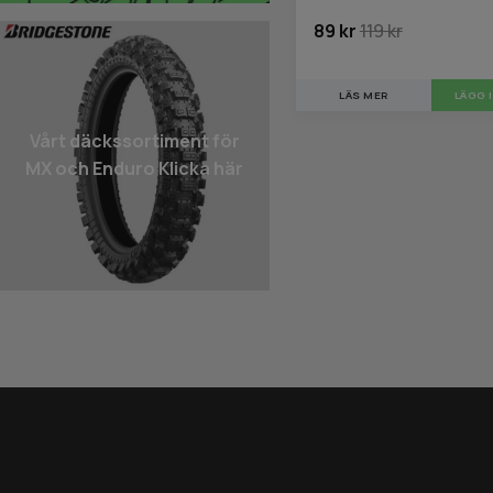
89 kr
119 kr
LÄS MER
LÄGG 
Vårt däcks­sortiment för
MX och Enduro Klicka här