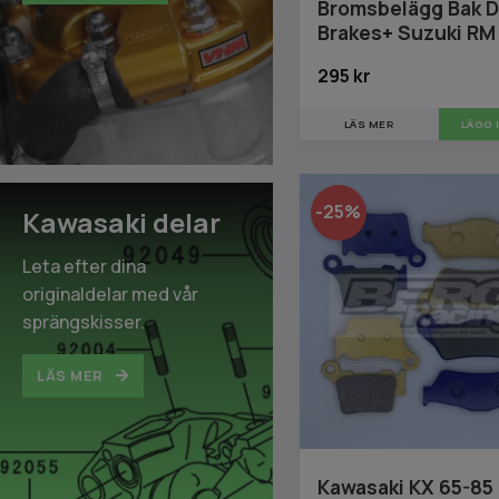
Bromsbelägg Bak 
Brakes+ Suzuki RM
295 kr
LÄS MER
-25%
Kawasaki delar
Leta efter dina
originaldelar med vår
sprängskisser.
LÄS MER
Kawasaki KX 65-85