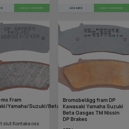
ER
LÄGG I KORGEN
LÄS MER
-mx Fram
Bromsbelägg fram DP
ki/Yamaha/Suzuki/Beta/fantic/Gasgas/TM,
Kawasaki Yamaha Suzuki
Beta Gasgas TM Nissin
DP Brakes
igt slut Kontaka oss