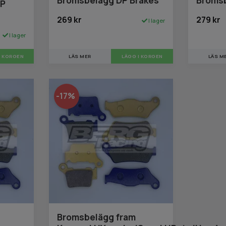
DP
269 kr
279 kr
I lager
I lager
LÄS MER
LÄGG I KORGEN
LÄS M
-17%
Bromsbelägg fram