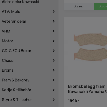
Äldre delar Kawasaki
LÄS MER
ATV/ Mule
Veteran delar
VHM
Motor
CDI & ECU Boxar
Chassi
Broms
Fram & Bakdrev
Bromsbelägg fram
Kedja & tillbehör
Kawasaki/Yamaha/
Styre & Tillbehör
189 kr