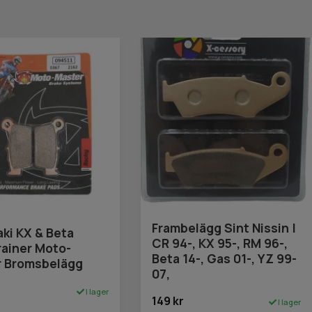
Frambelägg Sint Nissin |
ki KX & Beta
CR 94-, KX 95-, RM 96-,
ainer Moto-
Beta 14-, Gas 01-, YZ 99-
r Bromsbelägg
07,
I lager
149 kr
I lager