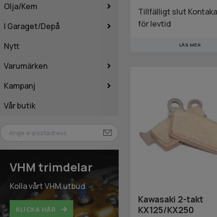
Olja/Kem
Tillfälligt slut Kontak
för levtid
I Garaget/Depå
Nytt
LÄS MER
Varumärken
Kampanj
Vår butik
VHM trimdelar
Kolla vårt VHM utbud.
Kawasaki 2-takt
KX125/KX250
KLICKA HÄR