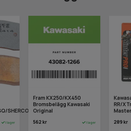
Fram KX250/KX450
Kawasa
Bromsbelägg Kawasaki
RR/XTr
USQ/SHERCO/GASGAS
Original
Maste
562 kr
289 kr
I lager
I lager