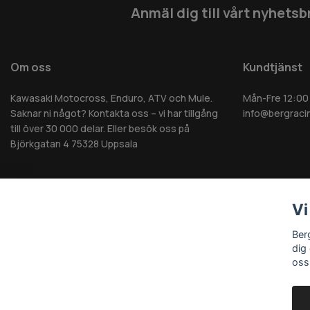
Anmäl dig till vårt nyhetsb
Om oss
Kundtjänst
Kawasaki Motocross, Enduro, ATV och Mule.
Mån-Fre 12:00
Saknar ni något? Kontakta oss – vi har tillgång
info@bergraci
till över 30 000 delar. Eller besök oss på
Björkgatan 4 75328 Uppsala
Vi
© 2026 Berg MC AB - Alla rättigheter reserverade
Ber
dig
oss