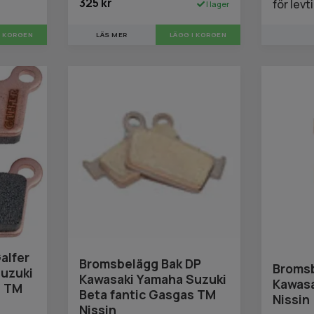
325 kr
för levt
I lager
LÄS MER
alfer
Bromsbelägg Bak DP
Broms
uzuki
Kawasaki Yamaha Suzuki
Kawas
s TM
Beta fantic Gasgas TM
Nissin
Nissin