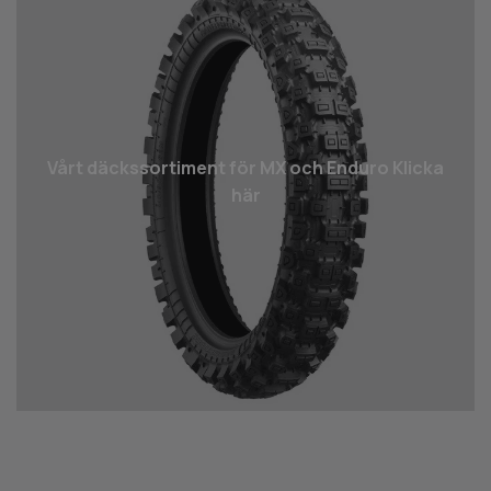
Vårt däcks­sortiment för MX och Enduro Klicka
här