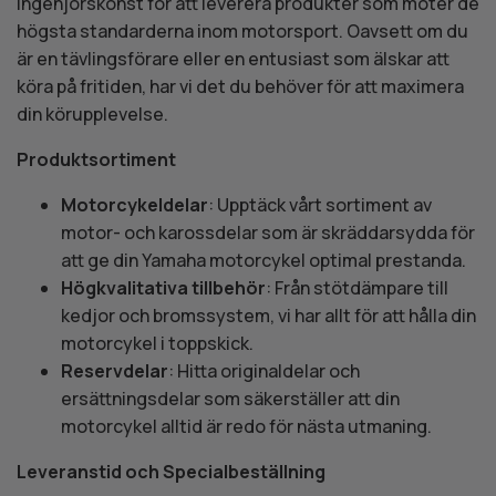
ingenjörskonst för att leverera produkter som möter de
högsta standarderna inom motorsport. Oavsett om du
är en tävlingsförare eller en entusiast som älskar att
köra på fritiden, har vi det du behöver för att maximera
din körupplevelse.
Produktsortiment
Motorcykeldelar
: Upptäck vårt sortiment av
motor- och karossdelar som är skräddarsydda för
att ge din Yamaha motorcykel optimal prestanda.
Högkvalitativa tillbehör
: Från stötdämpare till
kedjor och bromssystem, vi har allt för att hålla din
motorcykel i toppskick.
Reservdelar
: Hitta originaldelar och
ersättningsdelar som säkerställer att din
motorcykel alltid är redo för nästa utmaning.
Leveranstid och Specialbeställning