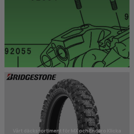
Vårt däcks­sortiment för MX och Enduro Klicka