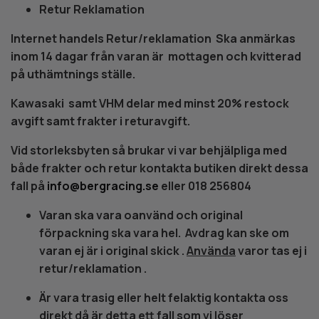
Retur Reklamation
Internet handels Retur/reklamation Ska anmärkas
inom 14 dagar från varan är mottagen och kvitterad
på uthämtnings ställe.
Kawasaki samt VHM delar med minst 20% restock
avgift samt frakter i returavgift.
Vid storleksbyten så brukar vi var behjälpliga med
både frakter och retur kontakta butiken direkt dessa
fall på
info@bergracing.se
eller 018 256804
Varan ska vara oanvänd och original
förpackning ska vara hel. Avdrag kan ske om
varan ej är i original skick .
Använda
varor tas ej i
retur/reklamation .
Är vara trasig eller helt felaktig kontakta oss
direkt då är detta ett fall som vi löser