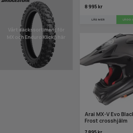
8 995 kr
LÄS MER
LÄGG 
Vårt däcks­sortiment för
MX och Enduro Klicka här
Arai MX-V Evo Blac
Frost crosshjälm
7 895 kr