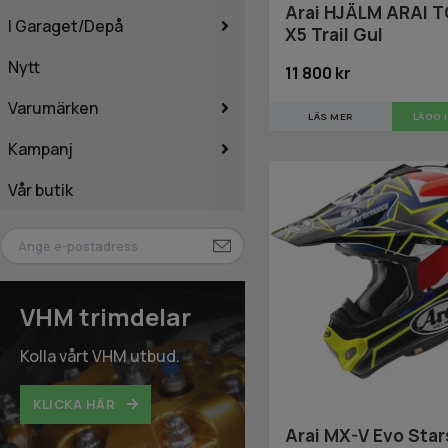
Arai HJÄLM ARAI 
I Garaget/Depå
X5 Trail Gul
Nytt
11 800 kr
Varumärken
LÄS MER
LÄGG 
Kampanj
Vår butik
VHM trimdelar
Kolla vårt VHM utbud.
KLICKA HÄR
Arai MX-V Evo Star