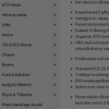
Det absolut hårdast
ATV/ Mule
Inspekterad 5 gång
Veteran delar
Handgjord i Japan, 
Penetrationstestad,
VHM
Dubbel-D låsring f
Motor
Organisk, R75-form,
Hårt skal och mjukt
CDI & ECU Boxar
olika hårdheter sa
Chassi
Kindkuddar och inr
Broms
Standard ECE 22-05
Fram & Bakdrev
Tvättbar inredning
ERS snabbupplåsnin
Kedja & tillbehör
Skärm som viker si
Styre & Tillbehör
Reservdelar såsom 
beställa i minst 5 
Plast Handtags skydd