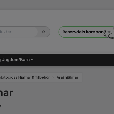
g Ungdom/Barn
Motocross Hjälmar & Tillbehör
Arai hjälmar
mar
r