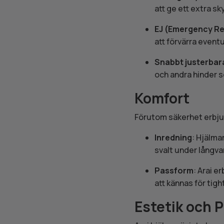
att ge ett extra s
EJ (Emergency Re
att förvärra event
Snabbt justerbara
och andra hinder s
Komfort
Förutom säkerhet erbjude
Inredning
: Hjälma
svalt under långva
Passform
: Arai e
att kännas för tight
Estetik och 