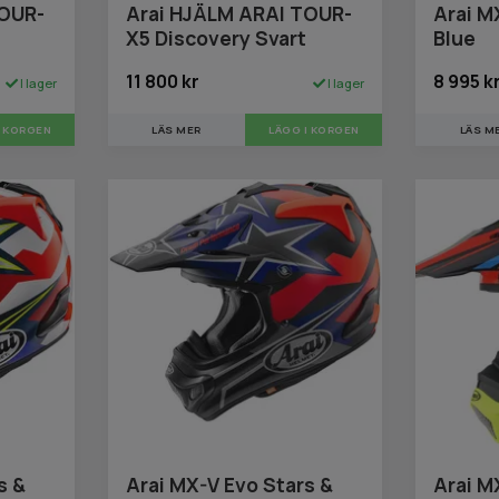
TOUR-
Arai HJÄLM ARAI TOUR-
Arai M
X5 Discovery Svart
Blue
11 800 kr
8 995 k
I lager
I lager
I KORGEN
LÄS MER
LÄGG I KORGEN
LÄS M
s &
Arai MX-V Evo Stars &
Arai M