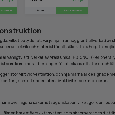
I KORGEN
LÄS MER
LÄGG I KORGEN
onstruktion
da, vilket betyder att varje hjälm är noggrant tillverkad av s
vancerad teknik och material för att säkerställa högsta möjl
l är vanligtvis tillverkat av Arais unika "PB-SNC" (Periphera
l som kombinerar flera lager för att skapa ett starkt och lätt
lägger stor vikt vid ventilation, och hjälmarna är designade m
h komfort, särskilt under intensiv aktivitet som motocross.
ör sina överlägsna säkerhetsegenskaper, vilket gör dem popu
 Hjälmen har ett flerskiktssystem som absorberar och distrib