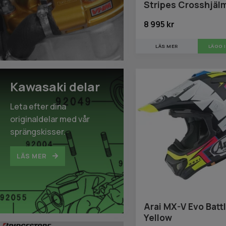
Stripes Crosshjäl
8 995 kr
LÄS MER
LÄGG 
Kawasaki delar
Leta efter dina
originaldelar med vår
sprängskisser.
LÄS MER
Arai MX-V Evo Batt
Yellow