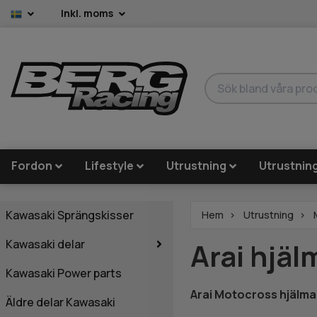
Inkl. moms
Fordon
Lifestyle
Utrustning
Utrustnin
Kawasaki Sprängskisser
Hem
Utrustning
Kawasaki delar
Arai hjäl
Kawasaki Power parts
Arai Motocross hjälma
Äldre delar Kawasaki