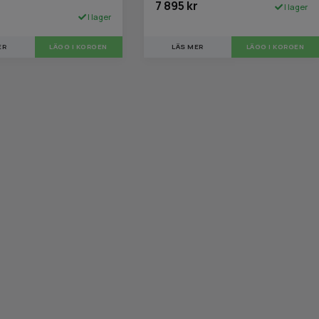
7 895 kr
I lager
r
I lager
LÄS MER
LÄGG I KORGEN
ER
LÄGG I KORGEN