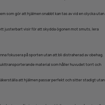
stem som gör att hjälmen snabbt kan tas av vid en olycka utan
t justerbart visir för att skydda ögonen mot smuts, lera
unna fokusera på sporten utan att bli distraherad av obehag.
ch fukttransporterande material som håller huvudet torrt och
säkerställa att hjälmen passar perfekt och sitter stadigt utan