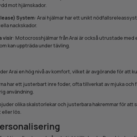
kydd mot hjärnskador.
lease) System
: Arai hjälmar har ett unikt nödfallsreleassy
uella nackskador.
 visir
: Motocrosshjälmar från Arai är också utrustade med et
om kan uppträda under tävling.
r Arai en hög nivå av komfort, vilket är avgörande för att k
rna har ett justerbart inre foder, ofta tillverkat av mjuka o
rig användning.
rbjuder olika skalstorlekar och justerbara hakremmar för att 
 eller lös.
Personalisering