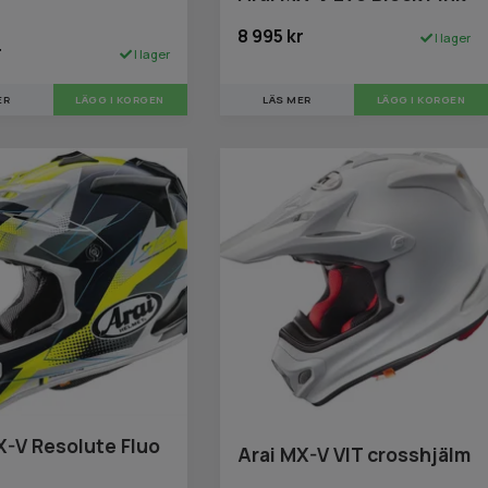
8 995 kr
I lager
r
I lager
LÄS MER
LÄGG I KORGEN
ER
LÄGG I KORGEN
X-V Resolute Fluo
Arai MX-V VIT crosshjälm