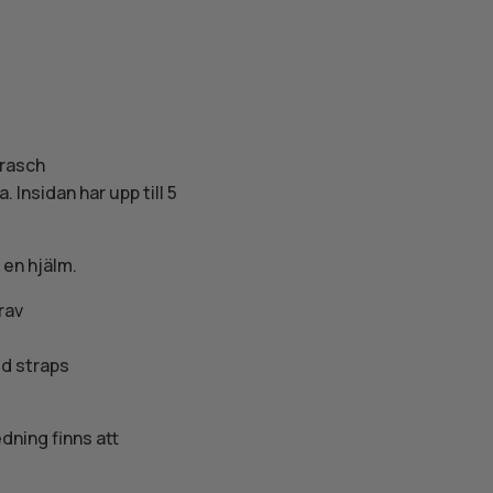
krasch
 Insidan har upp till 5
 en hjälm.
rav
ed straps
dning finns att