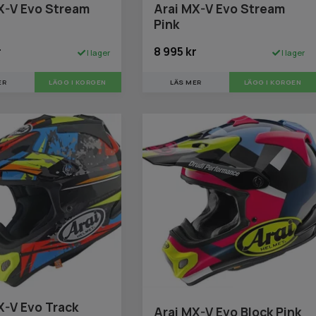
X-V Evo Stream
Arai MX-V Evo Stream
Pink
r
8 995 kr
I lager
I lager
ER
LÄGG I KORGEN
LÄS MER
LÄGG I KORGEN
X-V Evo Track
Arai MX-V Evo Block Pink