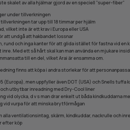
e skalet av alla hjälmar gjord av en speciell ”super-fiber”
er under tillverkningen
tillverkningen tar upp till 18 timmar per hjälm
 vilket inte är ett krav i Europa eller USA
ör att undgå att hakbandet lossnar
 rund och inga kanter för att glida istället för fastna vid en 
 inre. Med ett så hårt skal kan man använda en mjukare insida.
mmansatta till en del, vilket Arai är ensamma om.
edning finns att köpa i andra storlekar för att personanpassa
 (Europa), men uppfyller även DOT (USA) och Snells tuffa k
 och utbytbar inreadning med Dry-Cool liner
g vid olycka, d v s man drar enkelt ut båda kindkuddarna m
g vid vurpa för att minska brytförmågan
alla ventilationsintag, skärm, kindkuddar, nackrulle och inre
år efter köp