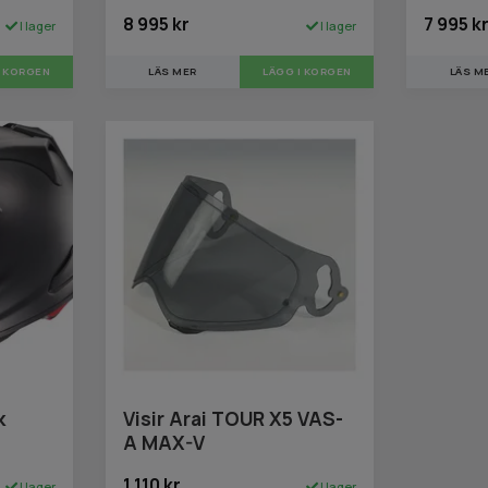
8 995 kr
7 995 k
I lager
I lager
I KORGEN
LÄS MER
LÄGG I KORGEN
LÄS M
k
Visir Arai TOUR X5 VAS-
A MAX-V
1 110 kr
I lager
I lager