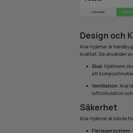
LÄS MER
LÄGG 
Design och K
Arai-hjälmar är handbygg
kvalitet. De använder a
Skal
: Hjälmens ska
ett kompositmateria
Ventilation
: Arai 
luftcirkulation oc
Säkerhet
Arai-hjälmar är kända f
Flerlagersystem
: