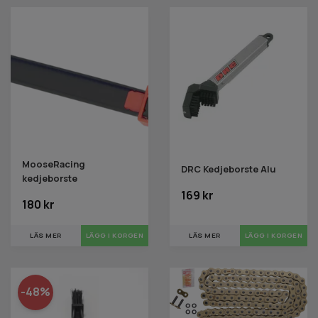
MooseRacing
DRC Kedjeborste Alu
kedjeborste
169 kr
180 kr
LÄS MER
LÄS MER
-48%