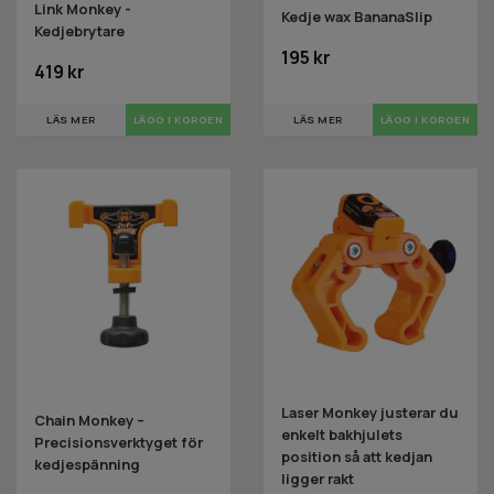
Link Monkey -
Kedje wax BananaSlip
Kedjebrytare
195 kr
419 kr
LÄS MER
LÄS MER
Laser Monkey justerar du
Chain Monkey –
enkelt bakhjulets
Precisionsverktyget för
position så att kedjan
kedjespänning
ligger rakt