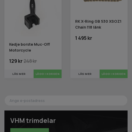
RK X-Ring GB 530 XSOZ1
Chain 118 länk
1 495 kr
Kedje borste Muc-Off
Motorcycle
129 kr
248 kr
LÄS MER
LÄS MER
VHM trimdelar