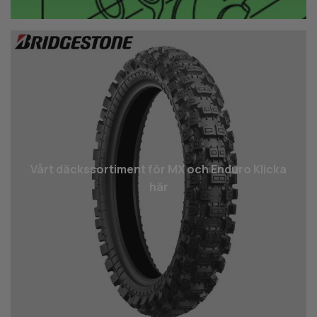
Vårt däcks­sortiment för MX och Enduro Klicka
här