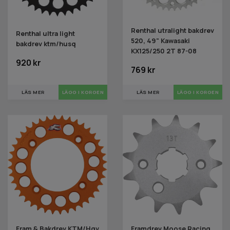
Renthal utralight bakdrev
Renthal ultra light
520, 49" Kawasaki
bakdrev ktm/husq
KX125/250 2T 87-08
920 kr
769 kr
LÄS MER
LÄS MER
Fram & Bakdrev KTM/Hgv
Framdrev Moose Racing