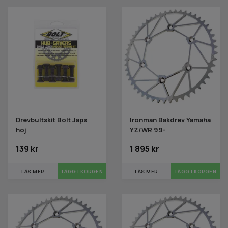
Drevbultskit Bolt Japs
Ironman Bakdrev Yamaha
hoj
YZ/WR 99-
139 kr
1 895 kr
LÄS MER
LÄS MER
LÄGG I KORGEN