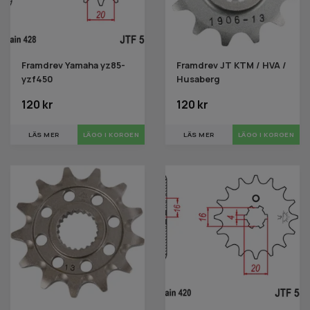
Framdrev Yamaha yz85-
Framdrev JT KTM / HVA /
yzf450
Husaberg
120 kr
120 kr
LÄS MER
LÄGG I KORGEN
LÄS MER
LÄGG I KORGEN