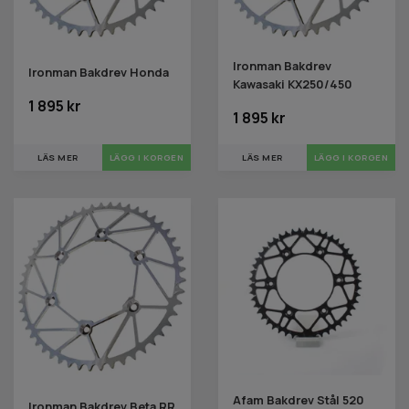
Ironman Bakdrev
Ironman Bakdrev Honda
Kawasaki KX250/450
1 895 kr
1 895 kr
LÄS MER
LÄGG I KORGEN
LÄS MER
LÄGG I KORGEN
Afam Bakdrev Stål 520
Ironman Bakdrev Beta RR