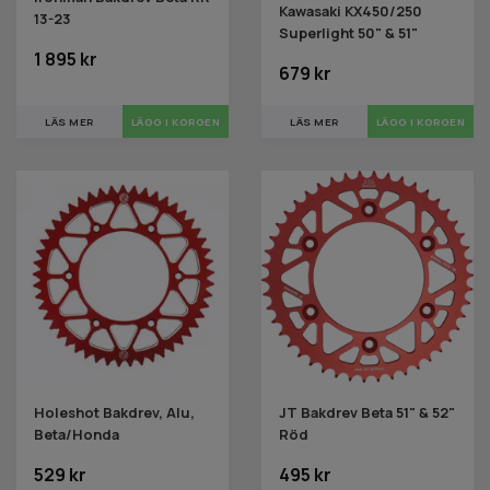
Kawasaki KX450/250
13-23
Superlight 50" & 51"
1 895 kr
679 kr
LÄS MER
LÄGG I KORGEN
LÄS MER
LÄGG I KORGEN
Holeshot Bakdrev, Alu,
JT Bakdrev Beta 51" & 52"
Beta/Honda
Röd
529 kr
495 kr