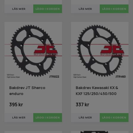
LÄS MER
LÄGG I KORGEN
LÄS MER
LÄGG I KORGEN
Bakdrev JT Sherco
Bakdrev Kawasaki KX &
enduro
KXF 125/250/450/500
395 kr
337 kr
LÄS MER
LÄGG I KORGEN
LÄS MER
LÄGG I KORGEN