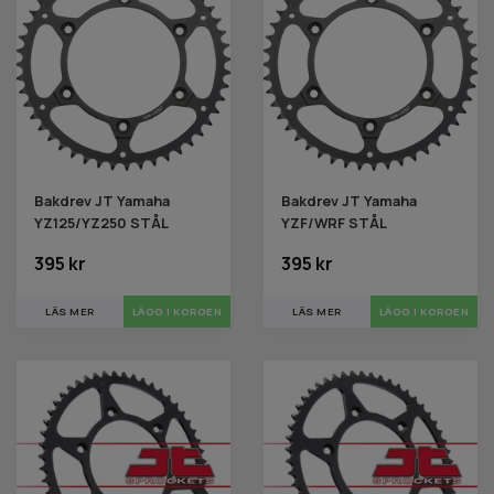
Bakdrev JT Yamaha
Bakdrev JT Yamaha
YZ125/YZ250 STÅL
YZF/WRF STÅL
395 kr
395 kr
LÄS MER
LÄGG I KORGEN
LÄS MER
LÄGG I KORGEN