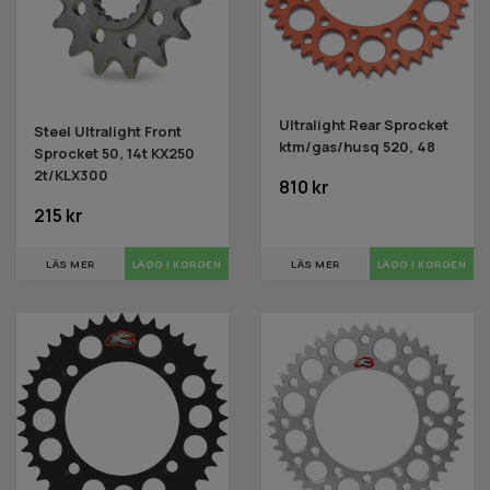
Ultralight Rear Sprocket
Steel Ultralight Front
ktm/gas/husq 520, 48
Sprocket 50, 14t KX250
2t/KLX300
810 kr
215 kr
LÄS MER
LÄS MER