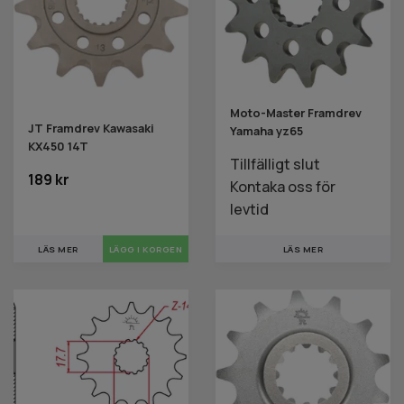
Moto-Master Framdrev
JT Framdrev Kawasaki
Yamaha yz65
KX450 14T
Tillfälligt slut
189 kr
Kontaka oss för
levtid
LÄS MER
LÄS MER