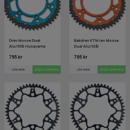
Drev Moose Dual
Bakdrev KTM rev Moose
Alu/Stål Husqvarna
Dual Alu/Stål
795 kr
795 kr
LÄS MER
LÄGG I KORGEN
LÄS MER
LÄGG I KORGEN