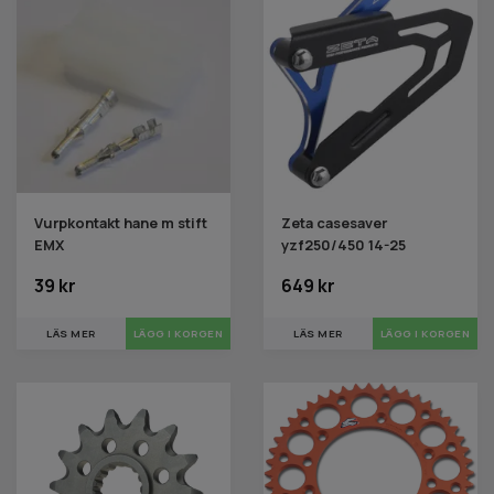
Vurpkontakt hane m stift
Zeta casesaver
EMX
yzf250/450 14-25
39 kr
649 kr
LÄS MER
LÄS MER