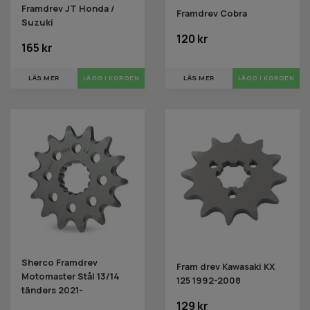
Framdrev JT Honda /
Framdrev Cobra
Suzuki
120 kr
165 kr
LÄS MER
LÄGG I KORGEN
LÄS MER
LÄGG I KORGEN
Sherco Framdrev
Fram drev Kawasaki KX
Motomaster Stål 13/14
125 1992-2008
tänders 2021-
129 kr