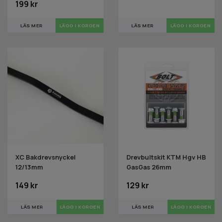
199 kr
LÄS MER
LÄGG I KORGEN
LÄS MER
LÄGG I KORGEN
XC Bakdrevsnyckel
Drevbultskit KTM Hgv HB
12/13mm
GasGas 26mm
149 kr
129 kr
LÄS MER
LÄS MER