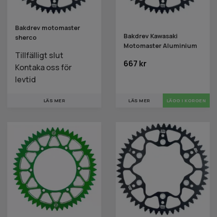
Bakdrev motomaster
Bakdrev Kawasaki
sherco
Motomaster Aluminium
Tillfälligt slut
667 kr
Kontaka oss för
levtid
LÄS MER
LÄGG I KORGEN
LÄS MER