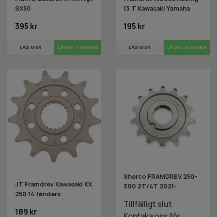
SX50
13 T Kawasaki Yamaha
395 kr
195 kr
LÄS MER
LÄGG I KORGEN
LÄS MER
Sherco FRAMDREV 250-
JT Framdrev Kawasaki KX
300 2T/4T 2021-
250 14 tänders
Tillfälligt slut
189 kr
Kontaka oss för