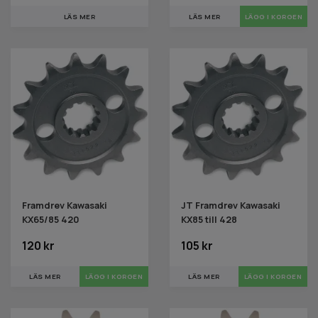
LÄS MER
LÄS MER
Framdrev Kawasaki
JT Framdrev Kawasaki
KX65/85 420
KX85 till 428
120 kr
105 kr
LÄS MER
LÄGG I KORGEN
LÄS MER
LÄGG I KORGEN