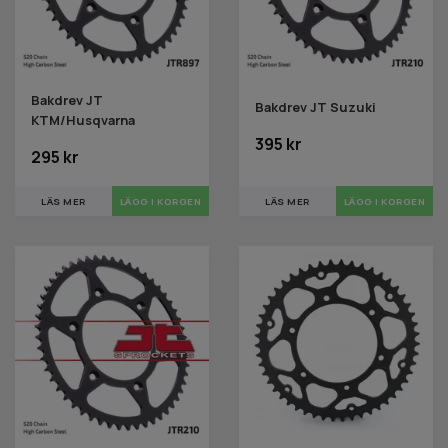
Bakdrev JT
Bakdrev JT Suzuki
KTM/Husqvarna
395 kr
295 kr
LÄS MER
LÄGG I KORGEN
LÄS MER
LÄGG I KORGEN