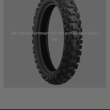
Vårt däcks­sortiment för MX och Enduro Klicka
här