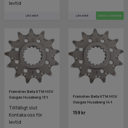
levtid
LÄS MER
LÄGG I KORGEN
LÄS MER
Framdrev Beta KTM HGV
Framdrev Beta KTM HGV
Gasgas Husaberg 13 t
Gasgas Husaberg 14 t
Tillfälligt slut
159 kr
Kontaka oss för
levtid