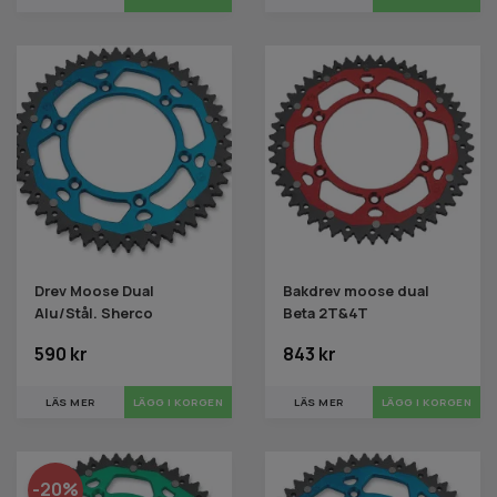
Drev Moose Dual
Bakdrev moose dual
Alu/Stål. Sherco
Beta 2T&4T
590 kr
843 kr
LÄS MER
LÄGG I KORGEN
LÄS MER
LÄGG I KORGEN
-20%