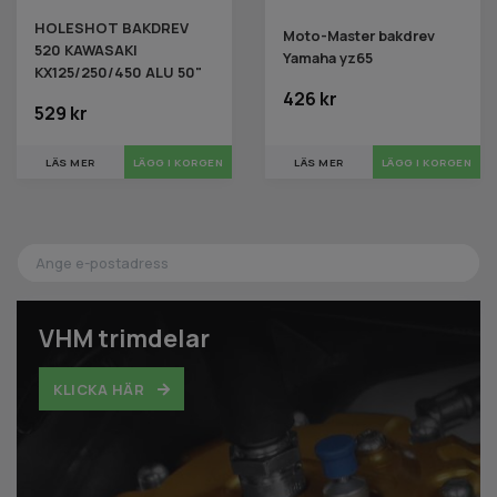
HOLESHOT BAKDREV
Moto-Master bakdrev
520 KAWASAKI
Yamaha yz65
KX125/250/450 ALU 50"
426 kr
529 kr
LÄS MER
LÄGG I KORGEN
LÄS MER
LÄGG I KORGEN
VHM trimdelar
KLICKA HÄR