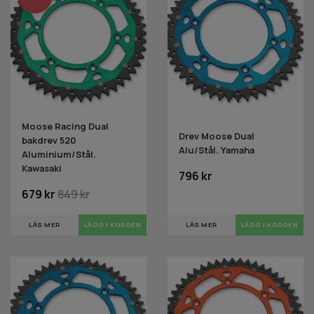
Moose Racing Dual
Drev Moose Dual
bakdrev 520
Alu/Stål. Yamaha
Aluminium/Stål.
Kawasaki
796 kr
679 kr
849 kr
LÄS MER
LÄGG I KORGEN
LÄS MER
LÄGG I KORGEN