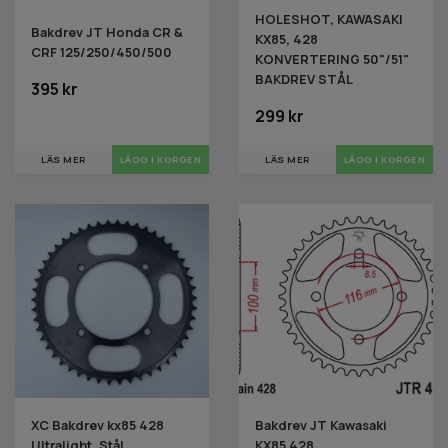
HOLESHOT, KAWASAKI
Bakdrev JT Honda CR &
KX85, 428
CRF 125/250/450/500
KONVERTERING 50"/51"
BAKDREV STÅL
395 kr
299 kr
LÄS MER
LÄGG I KORGEN
LÄS MER
LÄGG I KORGEN
XC Bakdrev kx85 428
Bakdrev JT Kawasaki
Ultralight, Stål
KX85 428