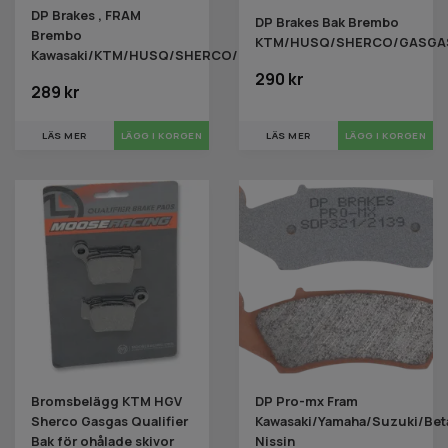
DP Brakes , FRAM
DP Brakes Bak Brembo
Brembo
KTM/HUSQ/SHERCO/GASGA
Kawasaki/KTM/HUSQ/SHERCO/GASGAS
290 kr
289 kr
LÄS MER
LÄS MER
Bromsbelägg KTM HGV
DP Pro-mx Fram
Sherco Gasgas Qualifier
Kawasaki/Yamaha/Suzuki/Bet
Bak för ohålade skivor
Nissin