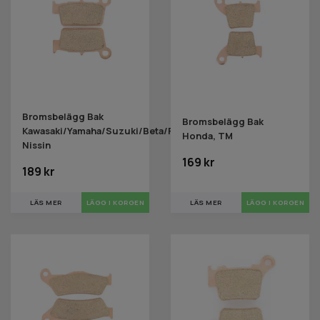
Bromsbelägg Bak
Bromsbelägg Bak
Kawasaki/Yamaha/Suzuki/Beta/Fantic/Gas/TM
Honda, TM
Nissin
169 kr
189 kr
LÄS MER
LÄS MER