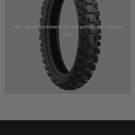
Vårt däcks­sortiment för MX och Enduro Klicka
här