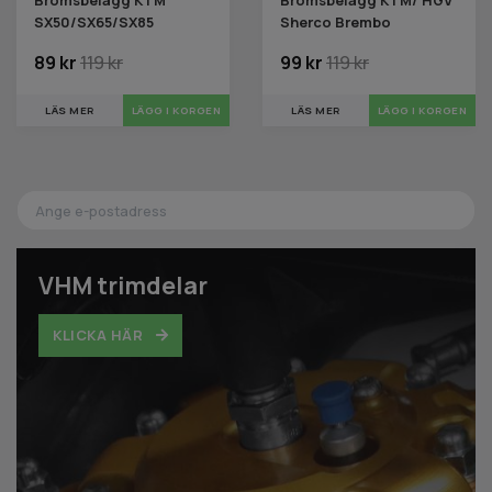
SX50/SX65/SX85
Sherco Brembo
89 kr
119 kr
99 kr
119 kr
LÄS MER
LÄGG I KORGEN
LÄS MER
LÄGG I KORGEN
VHM trimdelar
KLICKA HÄR