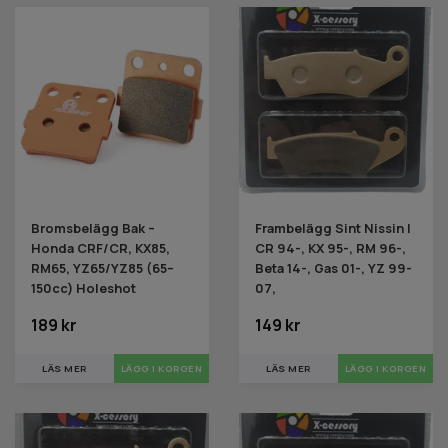
Bromsbelägg Bak –
Frambelägg Sint Nissin |
Honda CRF/CR, KX85,
CR 94-, KX 95-, RM 96-,
RM65, YZ65/YZ85 (65–
Beta 14-, Gas 01-, YZ 99-
150cc) Holeshot
07,
189 kr
149 kr
LÄS MER
LÄS MER