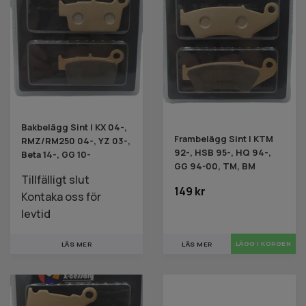
Bakbelägg Sint | KX 04-,
Frambelägg Sint | KTM
RMZ/RM250 04-, YZ 03-,
92-, HSB 95-, HQ 94-,
Beta 14-, GG 10-
GG 94-00, TM, BM
Tillfälligt slut
149 kr
Kontaka oss för
levtid
LÄS MER
LÄS MER