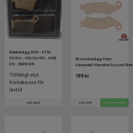
Bakbelägg Sint - KTM
03/04-, HQ 04/05-, HSB
Bromsbelägg fram
09-, BMW 08-
Kawasaki/Yamaha/Suzuki/Be
Tillfälligt slut
189 kr
Kontaka oss för
levtid
LÄS MER
LÄS MER