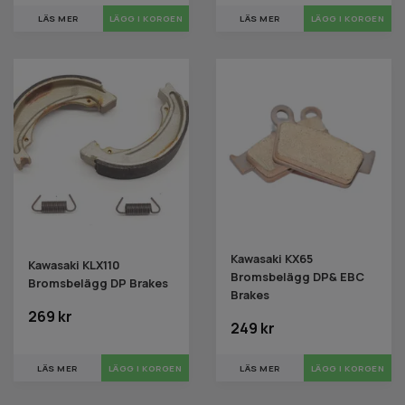
LÄS MER
LÄGG I KORGEN
LÄS MER
Kawasaki KX65
Kawasaki KLX110
Bromsbelägg DP& EBC
Bromsbelägg DP Brakes
Brakes
269 kr
249 kr
LÄS MER
LÄGG I KORGEN
LÄS MER
LÄGG I KORGEN