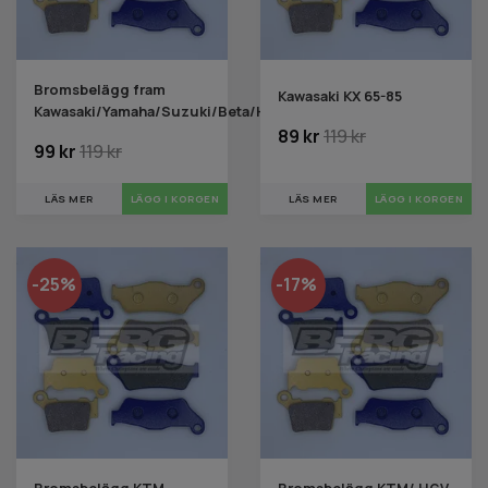
Bromsbelägg fram
Kawasaki KX 65-85
Kawasaki/Yamaha/Suzuki/Beta/Honda
89 kr
119 kr
99 kr
119 kr
LÄS MER
LÄGG I KORGEN
LÄS MER
LÄGG I KORGEN
-25%
-17%
Bromsbelägg KTM
Bromsbelägg KTM/ HGV