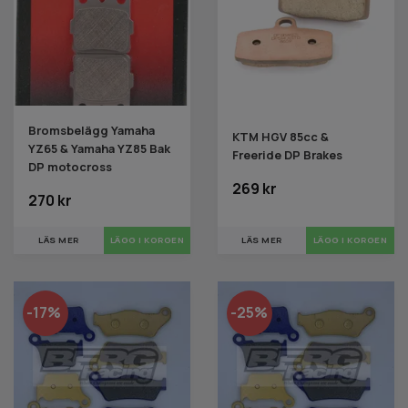
Bromsbelägg Yamaha
KTM HGV 85cc &
YZ65 & Yamaha YZ85 Bak
Freeride DP Brakes
DP motocross
269 kr
270 kr
LÄS MER
LÄGG I KORGEN
LÄS MER
-17%
-25%