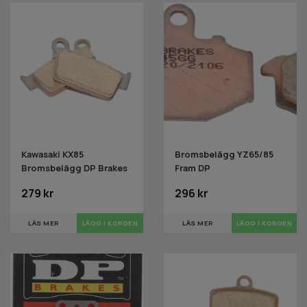
Kawasaki KX85
Bromsbelägg YZ65/85
Bromsbelägg DP Brakes
Fram DP
279 kr
296 kr
LÄS MER
LÄGG I KORGEN
LÄS MER