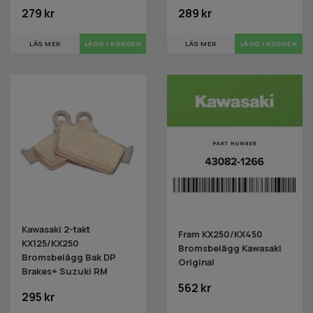
279 kr
289 kr
LÄS MER
LÄS MER
LÄGG I KORGEN
Kawasaki 2-takt
Fram KX250/KX450
KX125/KX250
Bromsbelägg Kawasaki
Bromsbelägg Bak DP
Original
Brakes+ Suzuki RM
562 kr
295 kr