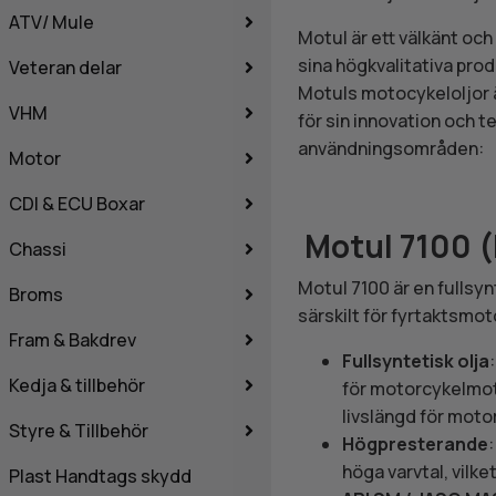
ATV/ Mule
Motul är ett välkänt oc
sina högkvalitativa pro
Veteran delar
Motuls motocykeloljor ä
VHM
för sin innovation och t
användningsområden:
Motor
CDI & ECU Boxar
Motul 7100 (
Chassi
Motul 7100 är en fullsy
Broms
särskilt för fyrtaktsmot
Fram & Bakdrev
Fullsyntetisk olja
Kedja & tillbehör
för motorcykelmoto
livslängd för moto
Styre & Tillbehör
Högpresterande
höga varvtal, vilke
Plast Handtags skydd