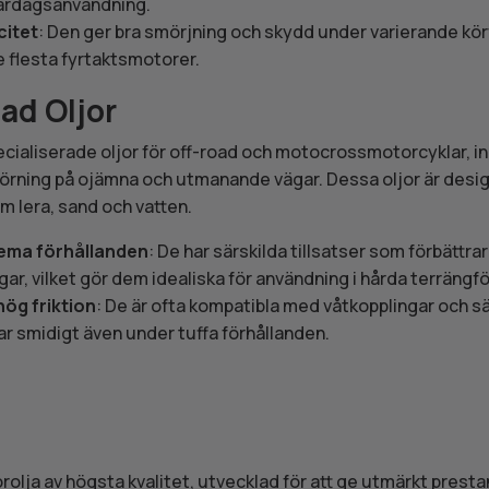
vardagsanvändning.
itet
: Den ger bra smörjning och skydd under varierande kör
 flesta fyrtaktsmotorer.
ad Oljor
cialiserade oljor för off-road och motocrossmotorcyklar, in
örning på ojämna och utmanande vägar. Dessa oljor är desig
m lera, sand och vatten.
ema förhållanden
: De har särskilda tillsatser som förbättra
gar, vilket gör dem idealiska för användning i hårda terrängf
hög friktion
: De är ofta kompatibla med våtkopplingar och sä
r smidigt även under tuffa förhållanden.
olja av högsta kvalitet, utvecklad för att ge utmärkt prestan