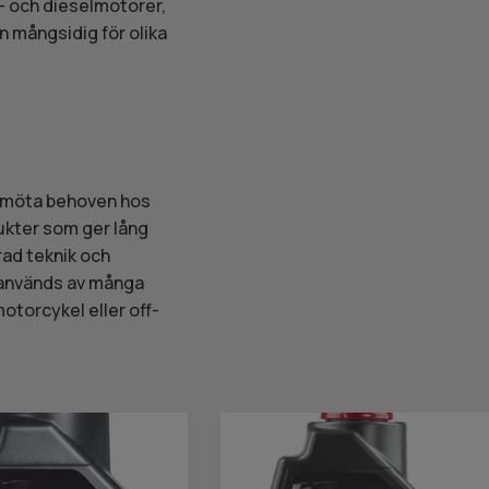
n- och dieselmotorer,
n mångsidig för olika
t möta behoven hos
ukter som ger lång
rad teknik och
r används av många
otorcykel eller off-