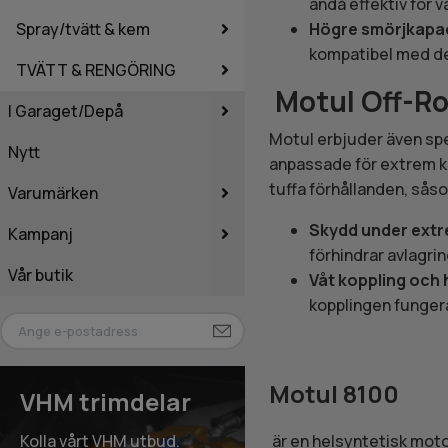
ändå effektiv för 
Spray/tvätt & kem
Högre smörjkapac
kompatibel med de
TVÄTT & RENGÖRING
Motul Off-Ro
I Garaget/Depå
Motul erbjuder även spe
Nytt
anpassade för extrem k
tuffa förhållanden, såso
Varumärken
Skydd under extr
Kampanj
förhindrar avlagrin
Vår butik
Våt koppling och 
kopplingen fungera
Motul 8100
VHM trimdelar
är en helsyntetisk motor
Kolla vårt VHM utbud.