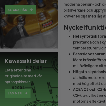
moderna bensin- och die
biltillverkare och uppfy
KLICKA HÄR
kräver en olja med låg 
Nyckelfunkti
Hel syntetisk for
prestanda och skydd
temperaturer vid 
Bränslebesparan
Kawasaki delar
lägre bränsleförbr
miljövänligare alt
Leta efter dina
Högsta skyddsni
originaldelar med vår
att hålla motorn r
sprängskisser.
med hög effekt oc
ACEA C3 och C2-k
LÄS MER
C2-krav, vilket inn
motorns effektivit