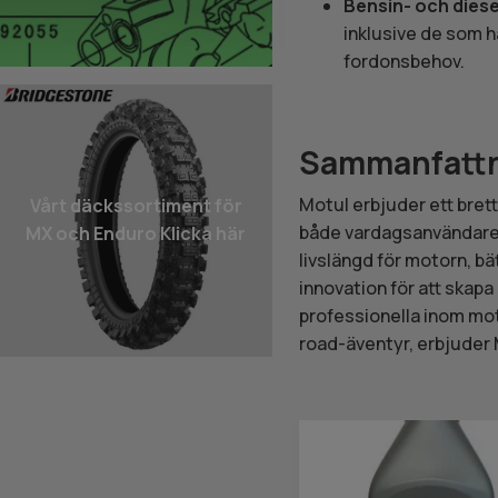
Bensin- och dies
inklusive de som h
fordonsbehov.
Sammanfatt
Motul erbjuder ett bret
Vårt däcks­sortiment för
både vardagsanvändare o
MX och Enduro Klicka här
livslängd för motorn, b
innovation för att skap
professionella inom mot
road-äventyr, erbjuder M