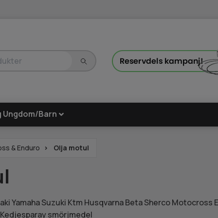
g Ungdom/Barn
oss & Enduro
Olja motul
l
wasaki Yamaha Suzuki Ktm Husqvarna Beta Sherco Motocross
a Kedjesparay smörjmedel