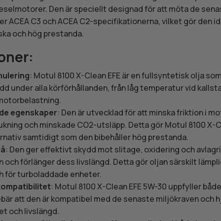
selmotorer. Den är speciellt designad för att möta de sena
ller ACEA C3 och ACEA C2-specifikationerna, vilket gör den i
aska och hög prestanda.
oner:
mulering
: Motul 8100 X-Clean EFE är en fullsyntetisk olja som
 under alla körförhållanden, från låg temperatur vid kallstar
motorbelastning.
de egenskaper
: Den är utvecklad för att minska friktion i mot
ukning och minskade CO2-utsläpp. Detta gör Motul 8100 X-Cle
ernativ samtidigt som den bibehåller hög prestanda.
vå
: Den ger effektivt skydd mot slitage, oxidering och avlagring
en och förlänger dess livslängd. Detta gör oljan särskilt läm
h för turboladdade enheter.
ompatibilitet
: Motul 8100 X-Clean EFE 5W-30 uppfyller bå
ebär att den är kompatibel med de senaste miljökraven och hjä
et och livslängd.