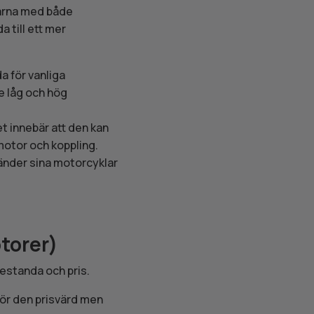
larna med både
a till ett mer
a för vanliga
de låg och hög
et innebär att den kan
motor och koppling.
vänder sina motorcyklar
torer)
restanda och pris.
gör den prisvärd men