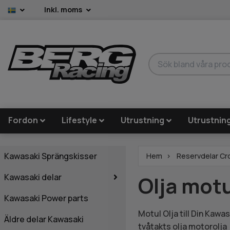
Inkl. moms
Fordon
Lifestyle
Utrustning
Utrustnin
Kawasaki Sprängskisser
Hem
Reservdelar Cr
Kawasaki delar
Olja motu
Kawasaki Power parts
Motul Olja till Din Ka
Äldre delar Kawasaki
tvåtakts olja motorolj