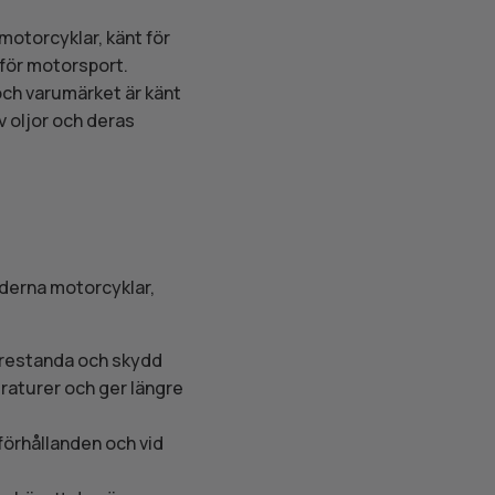
motorcyklar, känt för
 för motorsport.
och varumärket är känt
v oljor och deras
oderna motorcyklar,
 prestanda och skydd
eraturer och ger längre
rförhållanden och vid