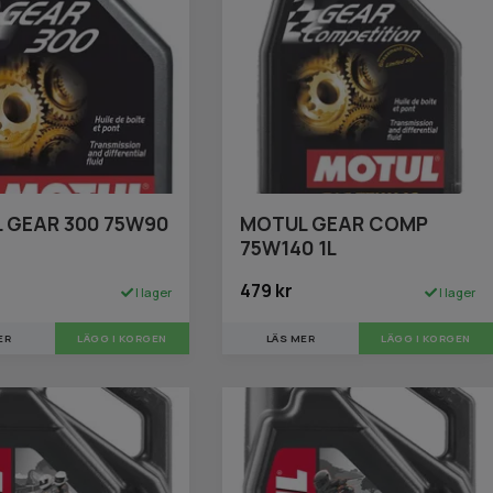
 GEAR 300 75W90
MOTUL GEAR COMP
75W140 1L
479 kr
I lager
I lager
ER
LÄS MER