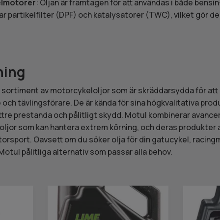
elmotorer
: Oljan är framtagen för att användas i både bensi
ar partikelfilter (DPF) och katalysatorer (TWC), vilket gör de
ning
t sortiment av motorcykeloljor som är skräddarsydda för at
ch tävlingsförare. De är kända för sina högkvalitativa prod
ättre prestanda och pålitligt skydd. Motul kombinerar avance
a oljor som kan hantera extrem körning, och deras produkte
orsport. Oavsett om du söker olja för din gatucykel, racingm
otul pålitliga alternativ som passar alla behov.