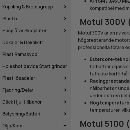
API SM / JASO MA
Koppling & Bromsgrepp
kompatibel med mo
Plastkit
Motul 300V 
Hasplåtar Skidplates
Motul 300V är en av var
högpresterande motorcy
Dekaler & Dekalkitt
professionella förare o
Plast Ramskydd
Estercore-teknol
Holeshot device Start grindar
förbättrar oljans
tuffaste körförhål
Plast lösadelar
Racingprestanda
hållbarheten unde
Fjädring/Delar
under extrem bela
Däck Hjul tillbehör
Hög temperaturb
temperaturer, vilke
Belysning/Batteri
Motul 5100 (
Olja/Kem