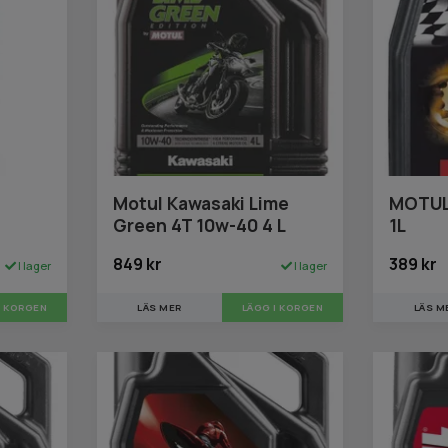
Motul Kawasaki Lime
MOTUL
Green 4T 10w-40 4 L
1L
849 kr
389 kr
I lager
I lager
LÄS MER
LÄS M