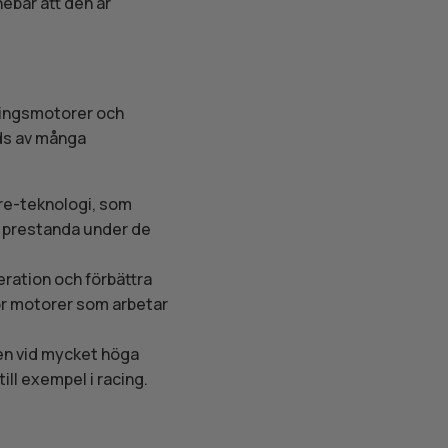
nebär att den är
vlingsmotorer och
ds av många
re-teknologi, som
g prestanda under de
eration och förbättra
ör motorer som arbetar
en vid mycket höga
ill exempel i racing.