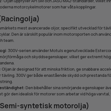
2
: Oljan uppfyller API SM och JASO MA2-standarder, vilket in
derna motorcykelmotorer som har våta kopplingar.
(Racingolja)
umärkets mest avancerade oljor, specifikt utvecklad för tä
klar. Den är särskilt populär inom motorsporten och använ
ch team.
ogi
: 300V-serien använder Motuls egenutvecklade Esterco
 smörjförmåga och skyddsegenskaper, vilket ger extremt hö
landena.
: Oljan är designad för att minska friktion, ge snabbare accel
r tävling. 300V ger både enastående skydd och prestanda f
stning.
eständighet
: Den bibehåller sina smörjande egenskaper äv
t gör den idealisk för motorer som arbetar vid höga varvtal, t
Semi-syntetisk motorolja)