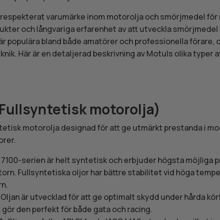
h respekterat varumärke inom motorolja och smörjmedel för 
dukter och långvariga erfarenhet av att utveckla smörjmedel
r populära bland både amatörer och professionella förare, 
eknik. Här är en detaljerad beskrivning av Motuls olika typer a
Fullsyntetisk motorolja)
ntetisk motorolja designad för att ge utmärkt prestanda i m
orer.
: 7100-serien är helt syntetisk och erbjuder högsta möjliga
rn. Fullsyntetiska oljor har bättre stabilitet vid höga temp
rn.
: Oljan är utvecklad för att ge optimalt skydd under hårda kö
t gör den perfekt för både gata och racing.