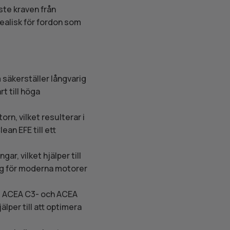
ste kraven från
dealisk för fordon som
 säkerställer långvarig
t till höga
orn, vilket resulterar i
an EFE till ett
ar, vilket hjälper till
plig för moderna motorer
de ACEA C3- och ACEA
lper till att optimera