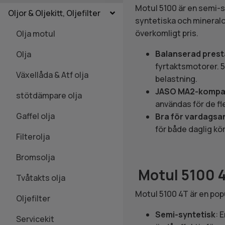
Motul 5100 är en semi-s
Oljor & Oljekitt, Oljefilter
syntetiska och mineralol
överkomligt pris.
Olja motul
Balanserad pres
Olja
fyrtaktsmotorer. 5
Växellåda & Atf olja
belastning.
JASO MA2-kompat
stötdämpare olja
användas för de f
Gaffel olja
Bra för vardagsa
för både daglig kör
Filterolja
Bromsolja
Motul 5100 4
Tvåtakts olja
Motul 5100 4T är en pop
Oljefilter
Semi-syntetisk
: 
Servicekit