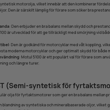
yntetisk motorolja, vilket innebär att den kombinerar förde
jor. Den är särskilt lämplig för förare som söker bra prestand
tanda
: Den erbjuder en bra balans mellan skydd och prestand
100 är utvecklad för att ge tillräckligt med smörjning vid bå
ibel
: Den är godkänd för motorcyklar med våt koppling, vilk
lesta moderna motorcyklar och ger optimalt skydd för både 
nvändning
: Motul 5100 är ett populärt val för förare som an
ning och längre turer.
T (Semi-syntetisk för fyrtaktsmo
ulär olja för fyrtaktsmotorer som ger en bra balans mellan p
En blandning av syntetiska och mineralbaserade oljor, vilket 