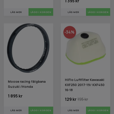
1 395 kr
LÄS MER
LÄGG I KORGEN
LÄS MER
-34%
HiFlo Luftfilter Kawasaki
Moose racing fälgbana
KXF250 2017-19/ KXF450
Suzuki /Honda
16-18
1 895 kr
129 kr
195 kr
LÄS MER
LÄGG I KORGEN
LÄS MER