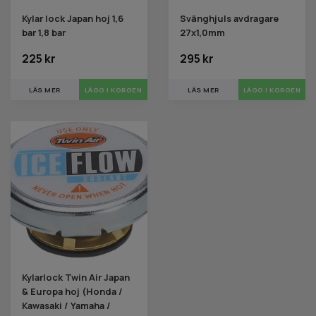
Kylar lock Japan hoj 1,6
Svänghjuls avdragare
bar 1,8 bar
27x1,0mm
225 kr
295 kr
LÄS MER
LÄGG I KORGEN
LÄS MER
Kylarlock Twin Air Japan
& Europa hoj (Honda /
Kawasaki / Yamaha /