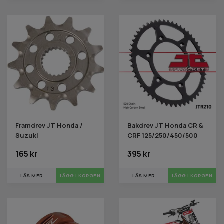
Framdrev JT Honda /
Bakdrev JT Honda CR &
Suzuki
CRF 125/250/450/500
165 kr
395 kr
LÄS MER
LÄGG I KORGEN
LÄS MER
LÄGG I KORGEN