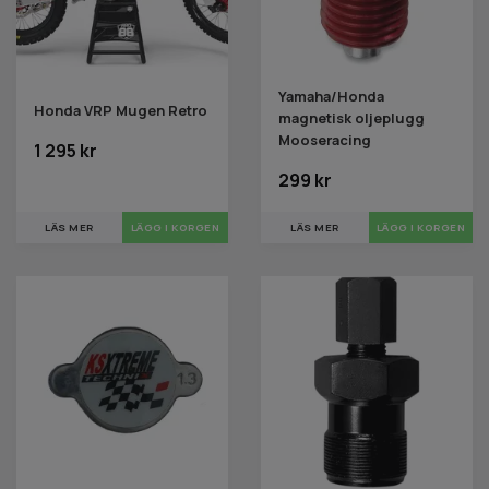
Yamaha/Honda
Honda VRP Mugen Retro
magnetisk oljeplugg
Mooseracing
1 295 kr
299 kr
LÄS MER
LÄGG I KORGEN
LÄS MER