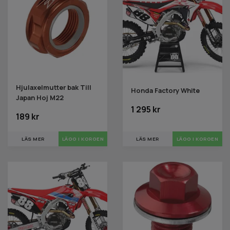
Hjulaxelmutter bak Till
Honda Factory White
Japan Hoj M22
1 295 kr
189 kr
LÄS MER
LÄGG I KORGEN
LÄS MER