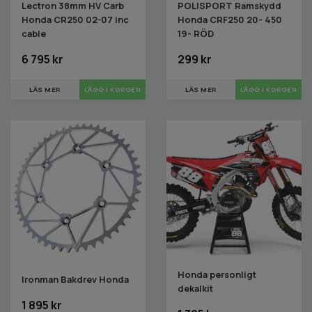
Lectron 38mm HV Carb
POLISPORT Ramskydd
Honda CR250 02-07 inc
Honda CRF250 20- 450
cable
19- RÖD
6 795 kr
299 kr
LÄS MER
LÄS MER
Honda personligt
Ironman Bakdrev Honda
dekalkit
1 895 kr