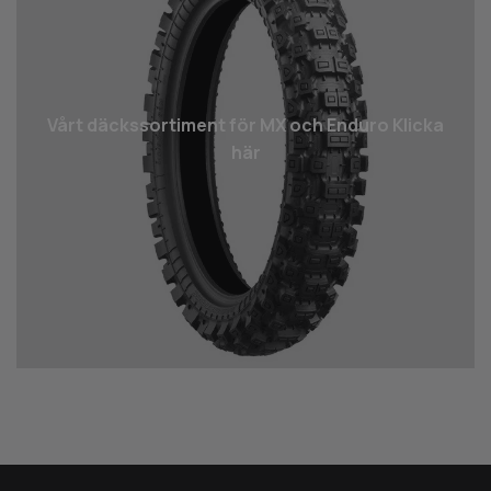
Vårt däcks­sortiment för MX och Enduro Klicka
här