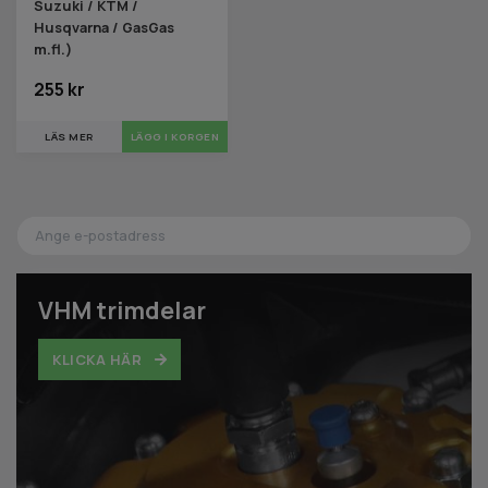
Suzuki / KTM /
Husqvarna / GasGas
m.fl.)
255 kr
LÄS MER
LÄGG I KORGEN
VHM trimdelar
KLICKA HÄR