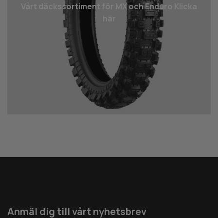
Vårt däcks­sortiment för MX och Enduro Klicka
här
Anmäl dig till vårt nyhetsbrev