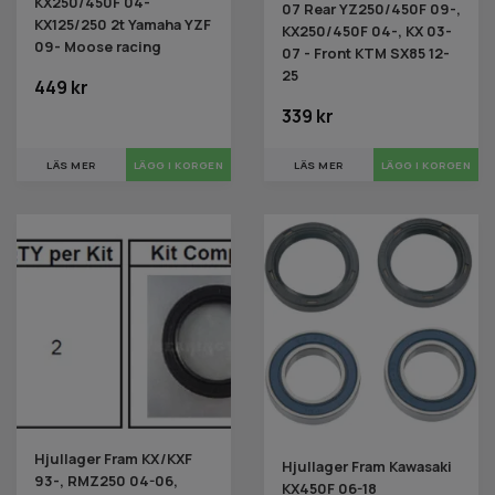
KX250/450F 04-
07 Rear YZ250/450F 09-,
KX125/250 2t Yamaha YZF
KX250/450F 04-, KX 03-
09- Moose racing
07 - Front KTM SX85 12-
25
449 kr
339 kr
LÄS MER
LÄS MER
Hjullager Fram KX/KXF
Hjullager Fram Kawasaki
93-, RMZ250 04-06,
KX450F 06-18