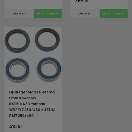
389 kr
LÄS MER
LÄS MER
Hjullager Moose Racing
Fram Kawasaki
KX250/450 Yamaha
WRF/YZ250/450 sUZUKI
RMZ250/450
415 kr