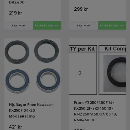
DRZ400
299 kr
219 kr
LÄS MER
LÄS MER
Front YZ250/450F 14-
Hjullager Fram Kawasaki
KX250 21- /KX450 19-
KX250F 04-20
RMZ250/450 07/05-19,
MooseRacing
RMX450 10-
421 kr