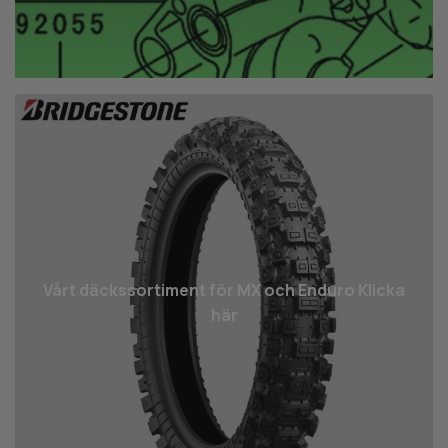
Vårt däcks­sortiment för MX och Enduro Klicka
här