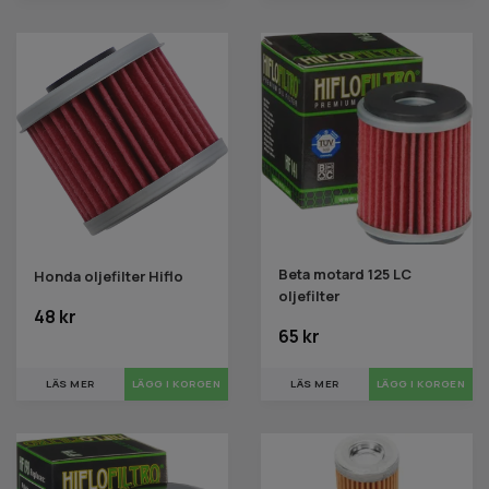
Beta motard 125 LC
Honda oljefilter Hiflo
oljefilter
48 kr
65 kr
LÄS MER
LÄS MER