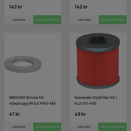
142 kr
142 kr
LÄS MER
LÄS MER
WASHER Bricka till
Kawasaki Oljefilter KX /
oljeplugg MULE PRO-MX
KLX 110-450
47 kr
49 kr
LÄS MER
LÄS MER
LÄGG I KORGEN