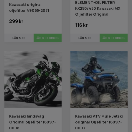
ELEMENT-OIL FILTER
Kawasaki original
KX250/450 Kawasaki MX
oljefilter 49065-2071
Oljefilter Original
299 kr
116 kr
LÄS MER
LÄS MER
Kawasaki landsväg
Kawasaki ATV Mule Jetski
Original oljefilter 16097-
original Oljefilter 16097-
0008
0007