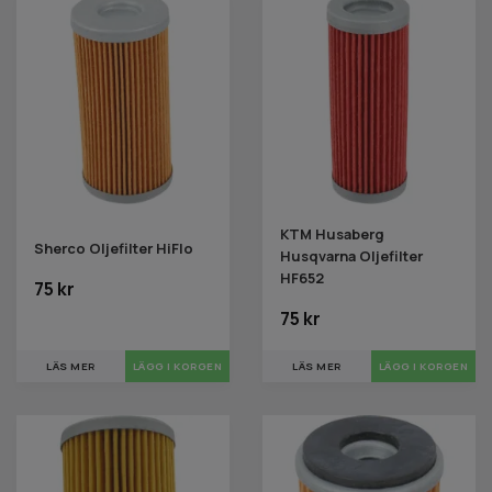
KTM Husaberg
Sherco Oljefilter HiFlo
Husqvarna Oljefilter
HF652
75 kr
75 kr
LÄS MER
LÄS MER