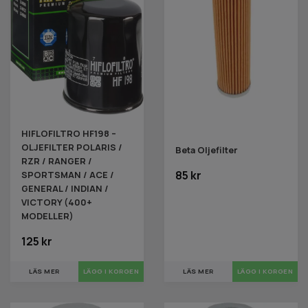
HIFLOFILTRO HF198 –
OLJEFILTER POLARIS /
Beta Oljefilter
RZR / RANGER /
85 kr
SPORTSMAN / ACE /
GENERAL / INDIAN /
VICTORY (400+
MODELLER)
125 kr
LÄS MER
LÄS MER