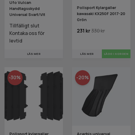
Ufo Vulcan
Polisport Kylargaller
Handtagsskydd
kawasaki KX250F 2017-20
Universal Svart/Vit
Grön
Tillfälligt slut
231 kr
330 kr
Kontaka oss för
levtid
LÄS MER
LÄS MER
-30%
-20%
Polisport kylargaller
Acerbis universal