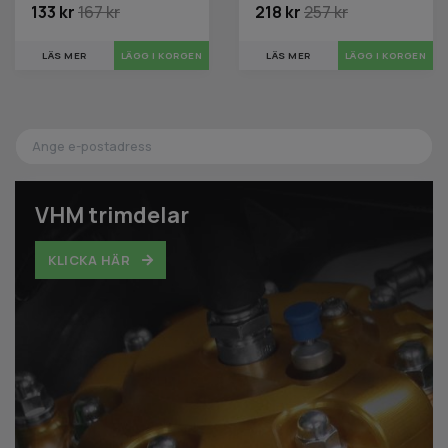
133 kr
167 kr
218 kr
257 kr
LÄS MER
LÄS MER
VHM trimdelar
KLICKA HÄR