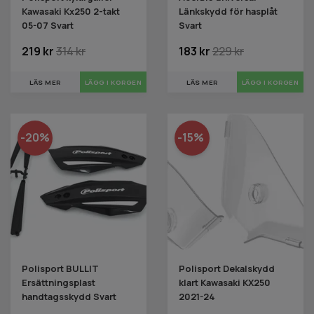
Kawasaki Kx250 2-takt
Länkskydd för hasplåt
05-07 Svart
Svart
219 kr
314 kr
183 kr
229 kr
LÄS MER
LÄS MER
-20%
-15%
Polisport BULLIT
Polisport Dekalskydd
Ersättningsplast
klart Kawasaki KX250
handtagsskydd Svart
2021-24