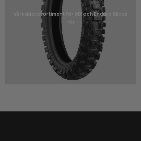
Vårt däcks­sortiment för MX och Enduro Klicka
här