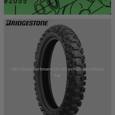
Vårt däcks­sortiment för MX och Enduro Klicka
här