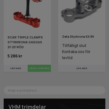
Zeta Styrkrona KX 85
SCAR TRIPLE CLAMPS
STYRKRONA GASGAS
Tillfälligt slut
21-23 RÖD
Kontaka oss för
5 286 kr
levtid
LÄS MER
LÄS MER
VHM trimdelar