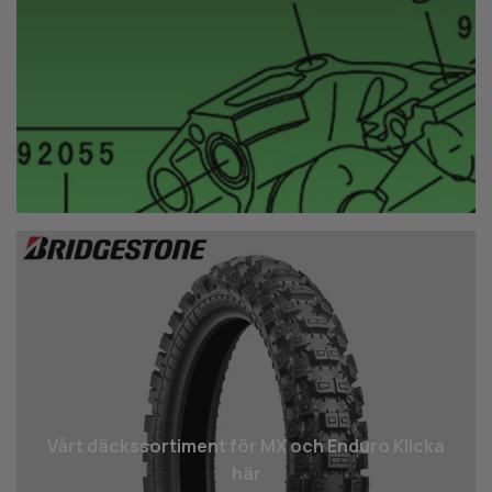
Vårt däcks­sortiment för MX och Enduro Klicka
här