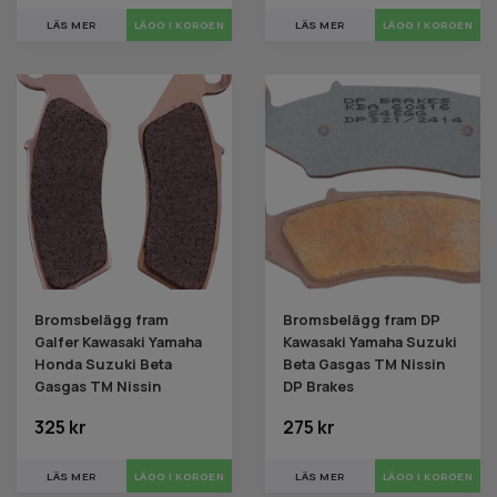
LÄS MER
LÄS MER
Bromsbelägg fram
Bromsbelägg fram DP
Galfer Kawasaki Yamaha
Kawasaki Yamaha Suzuki
Honda Suzuki Beta
Beta Gasgas TM Nissin
Gasgas TM Nissin
DP Brakes
325 kr
275 kr
LÄS MER
LÄS MER