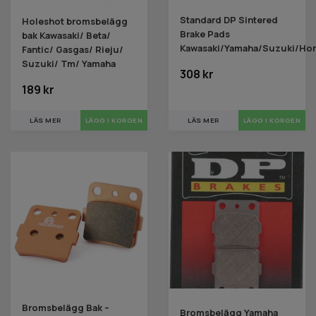
Standard DP Sintered
Holeshot bromsbelägg
Brake Pads
bak Kawasaki/ Beta/
Kawasaki/Yamaha/Suzuki/Ho
Fantic/ Gasgas/ Rieju/
Suzuki/ Tm/ Yamaha
308 kr
189 kr
LÄS MER
LÄS MER
Bromsbelägg Bak –
Bromsbelägg Yamaha