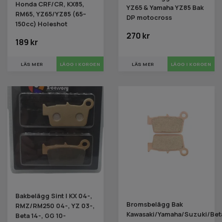
Honda CRF/CR, KX85,
YZ65 & Yamaha YZ85 Bak
RM65, YZ65/YZ85 (65–
DP motocross
150cc) Holeshot
270 kr
189 kr
LÄS MER
LÄS MER
Bakbelägg Sint | KX 04-,
Bromsbelägg Bak
RMZ/RM250 04-, YZ 03-,
Kawasaki/Yamaha/Suzuki/Bet
Beta 14-, GG 10-