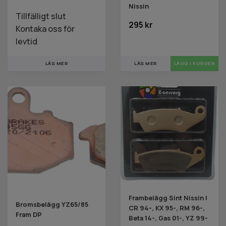
Nissin
Tillfälligt slut
295 kr
Kontaka oss för
levtid
LÄS MER
LÄS MER
Frambelägg Sint Nissin |
Bromsbelägg YZ65/85
CR 94-, KX 95-, RM 96-,
Fram DP
Beta 14-, Gas 01-, YZ 99-