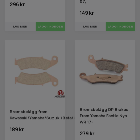
07,
296 kr
149 kr
LÄS MER
LÄS MER
Bromsbelägg DP Brakes
Bromsbelägg fram
Fram Yamaha Fantic Nya
Kawasaki/Yamaha/Suzuki/Beta/Honda
WR 17-
189 kr
279 kr