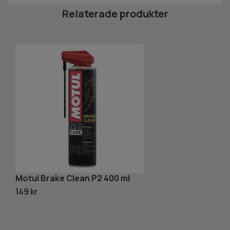
Motul Brake Clean P2 400 ml
O
149 kr
12