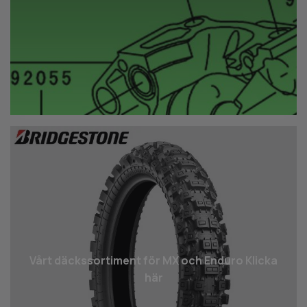
Vårt däcks­sortiment för MX och Enduro Klicka
här