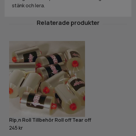
stänk och lera.
Rip,n Roll Tillbehör Roll off Tear off
T
245 kr
63