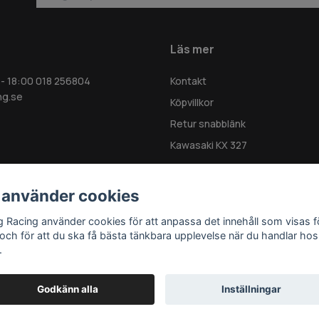
Läs mer
 - 18:00 018 256804
Kontakt
ng.se
Köpvillkor
Retur snabblänk
Kawasaki KX 327
 använder cookies
g Racing använder cookies för att anpassa det innehåll som visas f
 och för att du ska få bästa tänkbara upplevelse när du handlar hos
.
Godkänn alla
Inställningar