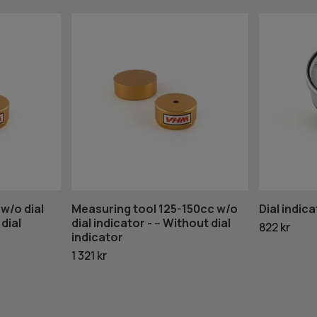
w/o dial
Measuring tool 125-150cc w/o
Dial indica
 dial
dial indicator - -- Without dial
822 kr
indicator
1 321 kr