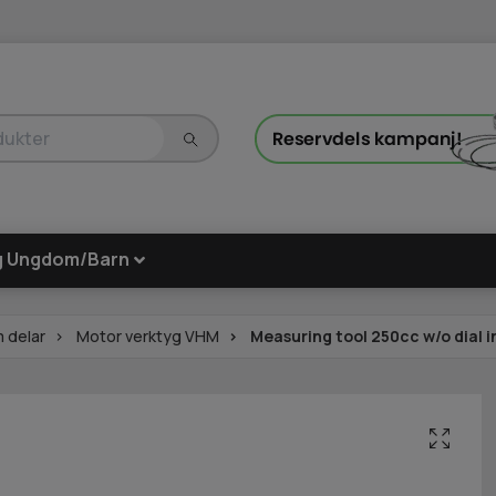
g Ungdom/Barn
 delar
Motor verktyg VHM
Measuring tool 250cc w/o dial in