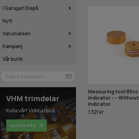
I Garaget/Depå
Nytt
Varumärken
Kampanj
Vår butik
Measuring tool 85cc 
VHM trimdelar
indicator - -- Without
indicator
Kolla vårt VHM utbud.
1 321 kr
KLICKA HÄR