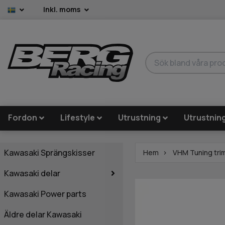
Inkl. moms
Fordon
Lifestyle
Utrustning
Utrustnin
Kawasaki Sprängskisser
Hem
VHM Tuning trim
Kawasaki delar
Kawasaki Power parts
Äldre delar Kawasaki