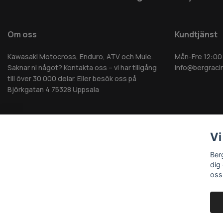
Om oss
Kundtjänst
Kawasaki Motocross, Enduro, ATV och Mule.
Mån-Fre 12:00
Saknar ni något? Kontakta oss – vi har tillgång
info@bergraci
till över 30 000 delar. Eller besök oss på
Björkgatan 4 75328 Uppsala
Vi
© 2026 Berg MC AB - Alla rättigheter reserverade
Ber
dig
oss