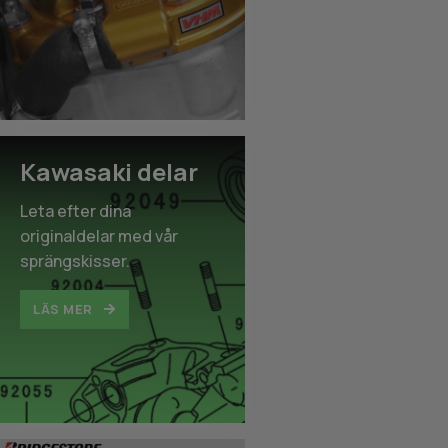
Kawasaki delar
Leta efter dina
originaldelar med vår
sprängskisser.
LÄS MER