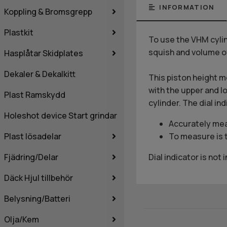
INFORMATION
Koppling & Bromsgrepp
Plastkit
To use the VHM cylind
squish and volume of
Hasplåtar Skidplates
Dekaler & Dekalkitt
This piston height me
with the upper and lo
Plast Ramskydd
cylinder. The dial ind
Holeshot device Start grindar
Accurately mea
Plast lösadelar
To measure is 
Fjädring/Delar
Dial indicator is not 
Däck Hjul tillbehör
Belysning/Batteri
Olja/Kem