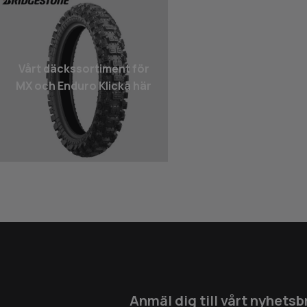
Vårt däcks­sortiment för
MX och Enduro Klicka här
Anmäl dig till vårt nyhetsb