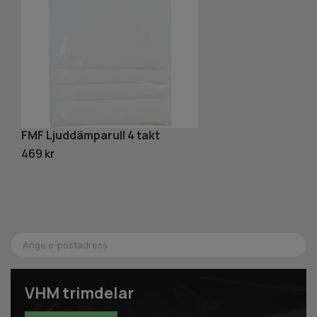
FMF Ljuddämparull 4 takt
K
s
469 kr
22
VHM trimdelar