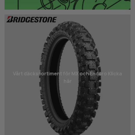
Vårt däcks­sortiment för MX och Enduro Klicka
här