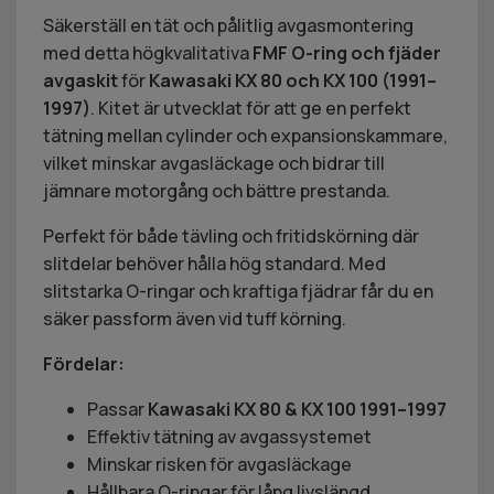
Säkerställ en tät och pålitlig avgasmontering
med detta högkvalitativa
FMF O-ring och fjäder
avgaskit
för
Kawasaki KX 80 och KX 100 (1991–
1997)
. Kitet är utvecklat för att ge en perfekt
tätning mellan cylinder och expansionskammare,
vilket minskar avgasläckage och bidrar till
jämnare motorgång och bättre prestanda.
Perfekt för både tävling och fritidskörning där
slitdelar behöver hålla hög standard. Med
slitstarka O-ringar och kraftiga fjädrar får du en
säker passform även vid tuff körning.
Fördelar:
Passar
Kawasaki KX 80 & KX 100 1991–1997
Effektiv tätning av avgassystemet
Minskar risken för avgasläckage
Hållbara O-ringar för lång livslängd