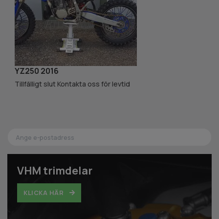
YZ250 2016
K
Tillfälligt slut Kontakta oss för levtid
Ti
VHM trimdelar
KLICKA HÄR