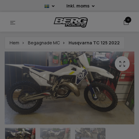
Inkl. moms
0
Hem
Begagnade MC
Husqvarna TC 125 2022