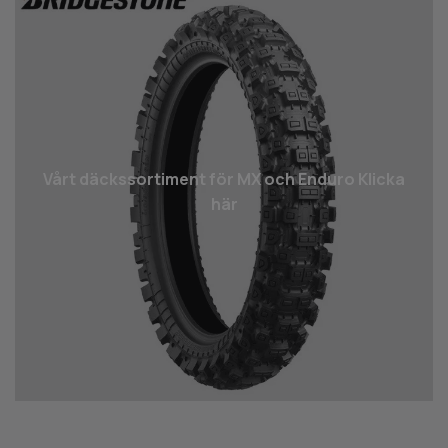
Vårt däcks­sortiment för MX och Enduro Klicka
här