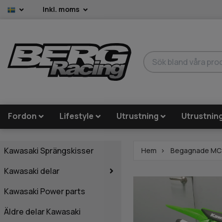
Inkl. moms
Fordon
Lifestyle
Utrustning
Utrustnin
Kawasaki Sprängskisser
Hem
Begagnade MC
Kawasaki delar
Kawasaki Power parts
Äldre delar Kawasaki