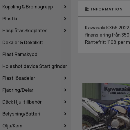
Koppling & Bromsgrepp
INFORMATION
Plastkit
Kawasaki KX65 2022 l
Hasplåtar Skidplates
finansiering från 350
Räntefritt 1108 per
Dekaler & Dekalkitt
Plast Ramskydd
Holeshot device Start grindar
Plast lösadelar
Fjädring/Delar
Däck Hjul tillbehör
Belysning/Batteri
Olja/Kem