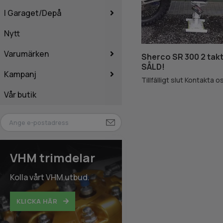
I Garaget/Depå
Nytt
Varumärken
Sherco SR 300 2 takt
SÅLD!
Kampanj
Tillfälligt slut Kontakta o
Vår butik
VHM trimdelar
Kolla vårt VHM utbud.
KLICKA HÄR