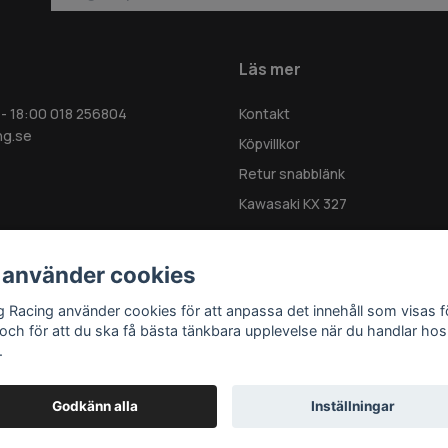
Läs mer
 - 18:00 018 256804
Kontakt
ng.se
Köpvillkor
Retur snabblänk
Kawasaki KX 327
 använder cookies
g Racing använder cookies för att anpassa det innehåll som visas f
 och för att du ska få bästa tänkbara upplevelse när du handlar hos
.
Godkänn alla
Inställningar