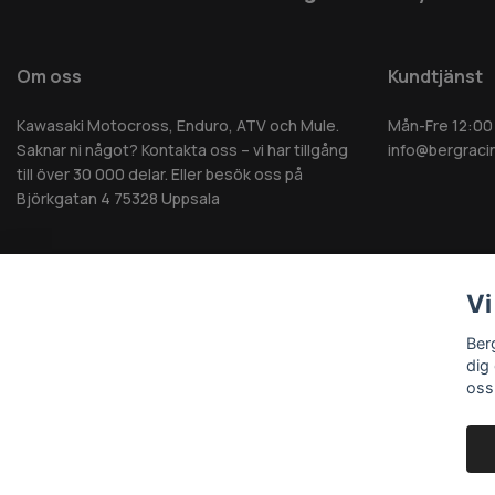
Om oss
Kundtjänst
Kawasaki Motocross, Enduro, ATV och Mule.
Mån-Fre 12:00
Saknar ni något? Kontakta oss – vi har tillgång
info@bergraci
till över 30 000 delar. Eller besök oss på
Björkgatan 4 75328 Uppsala
Vi
© 2026 Berg MC AB - Alla rättigheter reserverade
Ber
dig
oss