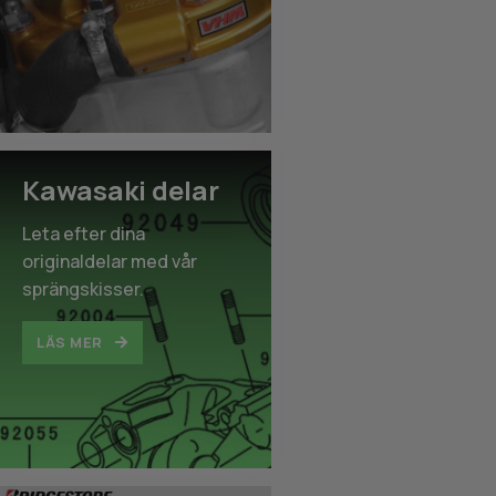
Kawasaki delar
Leta efter dina
originaldelar med vår
sprängskisser.
LÄS MER