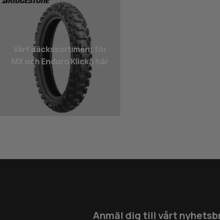
Vårt däcks­sortiment för
MX och Enduro Klicka här
Anmäl dig till vårt nyhetsb