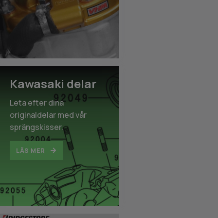
Kawasaki delar
Leta efter dina
originaldelar med vår
sprängskisser.
LÄS MER