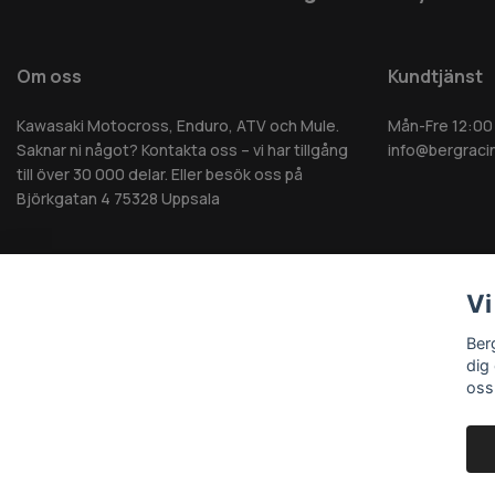
Om oss
Kundtjänst
Kawasaki Motocross, Enduro, ATV och Mule.
Mån-Fre 12:00
Saknar ni något? Kontakta oss – vi har tillgång
info@bergraci
till över 30 000 delar. Eller besök oss på
Björkgatan 4 75328 Uppsala
Vi
© 2026 Berg MC AB - Alla rättigheter reserverade
Ber
dig
oss