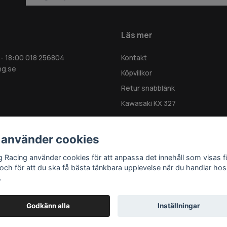
Läs mer
 - 18:00 018 256804
Kontakt
ng.se
Köpvillkor
Retur snabblänk
Kawasaki KX 327
 använder cookies
g Racing använder cookies för att anpassa det innehåll som visas f
 och för att du ska få bästa tänkbara upplevelse när du handlar hos
.
Godkänn alla
Inställningar