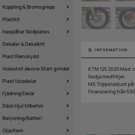
Koppling & Bromsgrepp
Plastkit
Hasplåtar Skidplates
Dekaler & Dekalkitt
INFORMATION
Plast Ramskydd
Holeshot device Start grindar
KTM 125 2020 Med ca
Kedja medföljer.
Plast lösadelar
MX Trippeladjust på
Finansiering från 530
Fjädring/Delar
Däck Hjul tillbehör
Belysning/Batteri
Olja/Kem