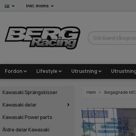
Inkl. moms
Fordon
Lifestyle
Utrustning
Utrustnin
Kawasaki Sprängskisser
Hem
Begagnade MC
Kawasaki delar
Kawasaki Power parts
Äldre delar Kawasaki