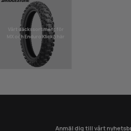
Vårt däcks­sortiment för
MX och Enduro Klicka här
Anmäl dig till vårt nyhetsb