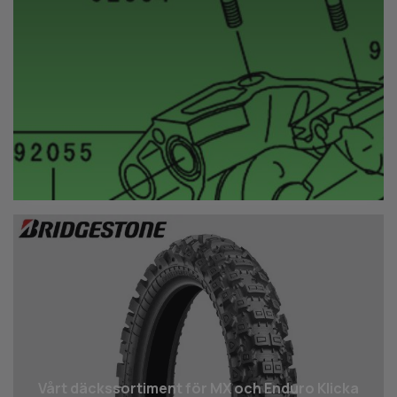
Vårt däcks­sortiment för MX och Enduro Klicka