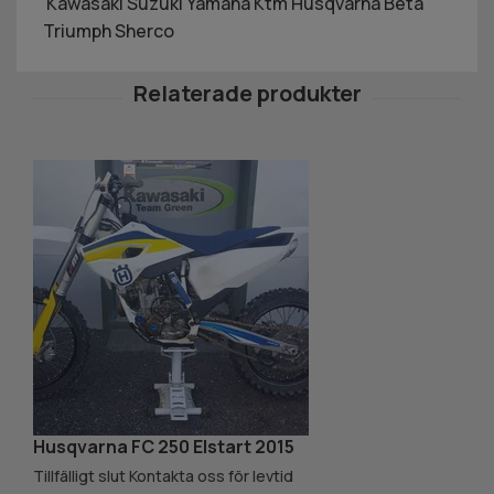
Kawasaki Suzuki Yamaha Ktm Husqvarna Beta
Triumph Sherco
Husqvarna FC 250 Elstart 2015
K
Tillfälligt slut Kontakta oss för levtid
Ti