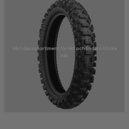
Vårt däcks­sortiment för MX och Enduro Klicka
här