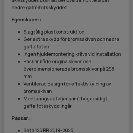
skivskyddet utan att behöva demontera det
nedre gaffelfotsskyddet.
Egenskaper:
Slagtålig plastkonstruktion
Ger extra skydd för bromsskivan och nedre
gaffelfoten
Ingen hjuldemontering krävs vid installation
Passar både originalskivor och
överdimensionerade bromsskivor på 295
mm
Ventilerad design för effektiv kylning av
bromsskivan
Monteringsdetaljer samt högersidigt
gaffelfotsskydd ingår
Passar:
Beta 125 RR 2019-2025