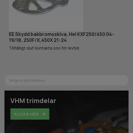
EE Skydd bakbromsskiva, Hel KXF250/450 04-
A
19/18, 250F/X,450X 21-24
G
3
Tillfälligt slut Kontakta oss för levtid
VHM trimdelar
KLICKA HÄR