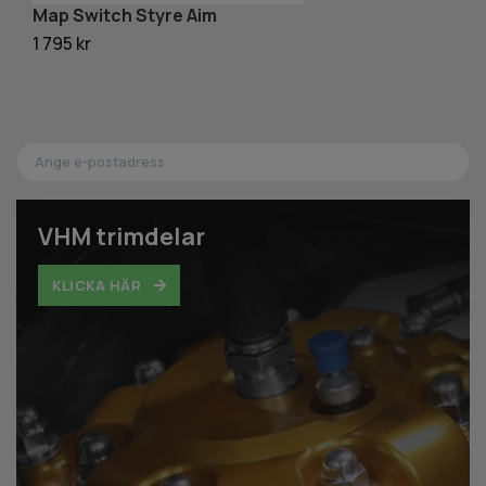
Map Switch Styre Aim
A
1 795 kr
9 
VHM trimdelar
KLICKA HÄR