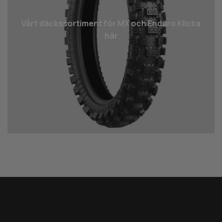
Vårt däcks­sortiment för MX och Enduro Klicka
här