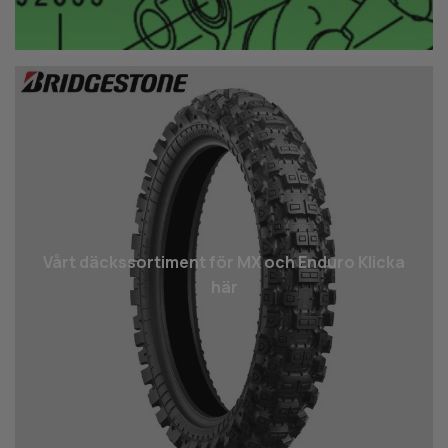
Vårt däcks­sortiment för MX och Enduro Klicka
här