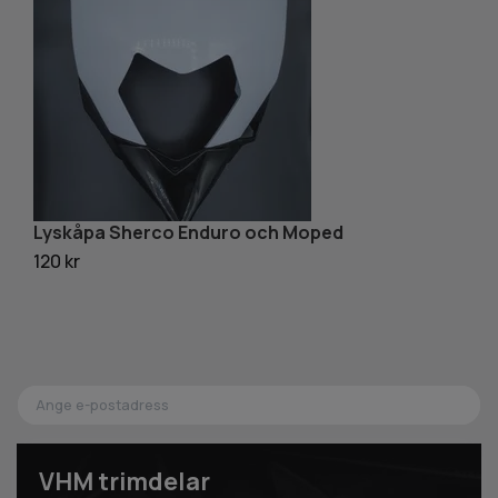
Lyskåpa Sherco Enduro och Moped
U
2
120 kr
32
VHM trimdelar