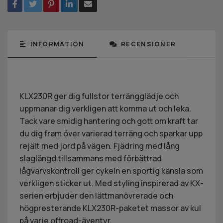
INFORMATION
RECENSIONER
KLX230R ger dig fullstor terrängglädje och
uppmanar dig verkligen att komma ut och leka.
Tack vare smidig hantering och gott om kraft tar
du dig fram över varierad terräng och sparkar upp
rejält med jord på vägen. Fjädring med lång
slaglängd tillsammans med förbättrad
lågvarvskontroll ger cykeln en sportig känsla som
verkligen sticker ut. Med styling inspirerad av KX-
serien erbjuder den lättmanövrerade och
högpresterande KLX230R-paketet massor av kul
på varje offroad-äventyr.