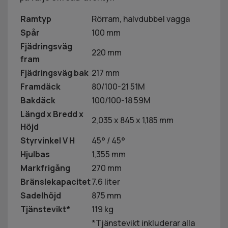
Ramtyp
Rörram, halvdubbel vagga
Spår
100 mm
Fjädringsväg
220 mm
fram
Fjädringsväg bak
217 mm
Framdäck
80/100-21 51M
Bakdäck
100/100-18 59M
Längd x Bredd x
2,035 x 845 x 1,185 mm
Höjd
Styrvinkel V H
45° / 45°
Hjulbas
1,355 mm
Markfrigång
270 mm
Bränslekapacitet
7.6 liter
Sadelhöjd
875 mm
Tjänstevikt*
119 kg
*Tjänstevikt inkluderar alla