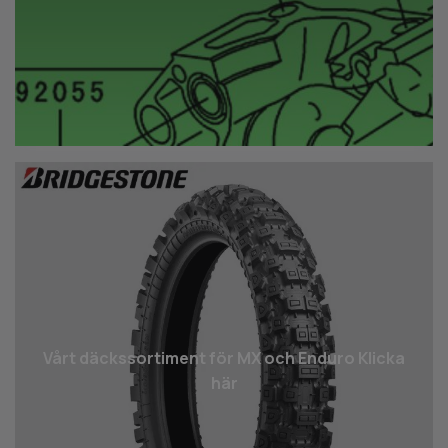
Vårt däcks­sortiment för MX och Enduro Klicka
här