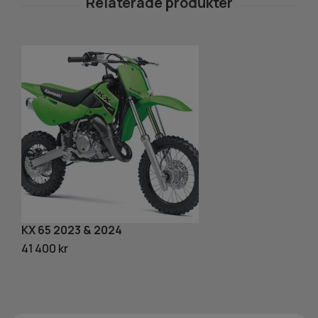
KX 65 2023 & 2024
K
41 400 kr
12