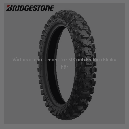
Vårt däcks­sortiment för MX och Enduro Klicka
här