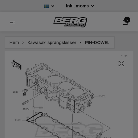
Inkl. moms
0
Hem
Kawasaki sprängskisser
PIN-DOWEL