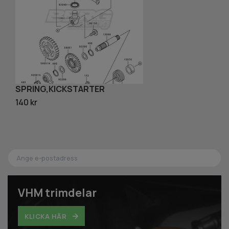
SPRING,KICKSTARTER
B
140 kr
60
VHM trimdelar
KLICKA HÄR