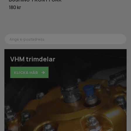
180 kr
5 
VHM trimdelar
KLICKA HÄR