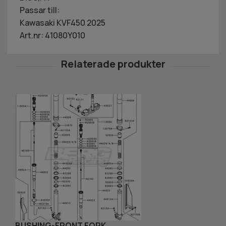
Passar till:
Kawasaki KVF450 2025
Art.nr: 41080Y010
BUSHING-FRONT FORK
P