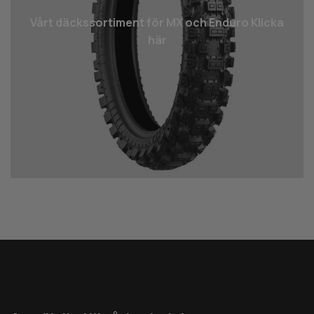
Vårt däcks­sortiment för MX och Enduro Klicka
här