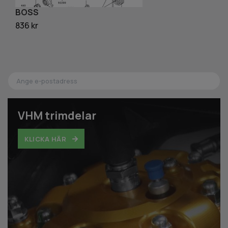
BOSS
R
836 kr
15
VHM trimdelar
KLICKA HÄR