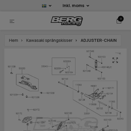
Inkl. moms
0
Hem
Kawasaki sprängskisser
ADJUSTER-CHAIN