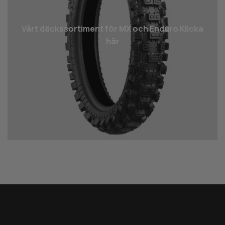
Vårt däcks­sortiment för MX och Enduro Klicka
här