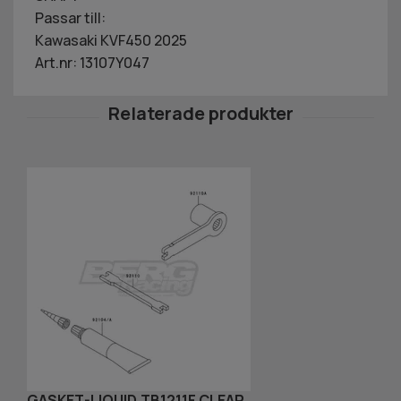
Passar till:
Kawasaki KVF450 2025
Art.nr: 13107Y047
GASKET-LIQUID,TB1211F,CLEAR
S