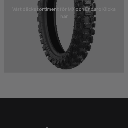
Vårt däcks­sortiment för MX och Enduro Klicka
här