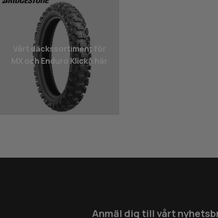
Vårt däcks­sortiment för
MX och Enduro Klicka här
Anmäl dig till vårt nyhetsb