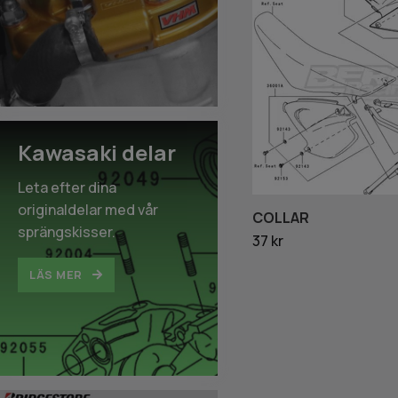
Kawasaki delar
Leta efter dina
originaldelar med vår
COLLAR
sprängskisser.
37 kr
LÄS MER