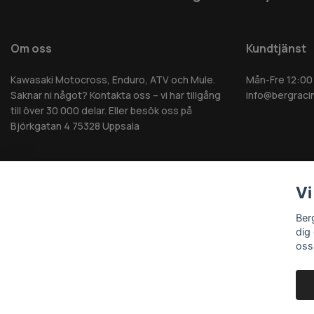
Om oss
Kundtjänst
Kawasaki Motocross, Enduro, ATV och Mule.
Mån-Fre 12:00
Saknar ni något? Kontakta oss – vi har tillgång
info@bergraci
till över 30 000 delar. Eller besök oss på
Björkgatan 4 75328 Uppsala
Vi
© 2026 Berg MC AB - Alla rättigheter reserverade
Ber
dig
oss