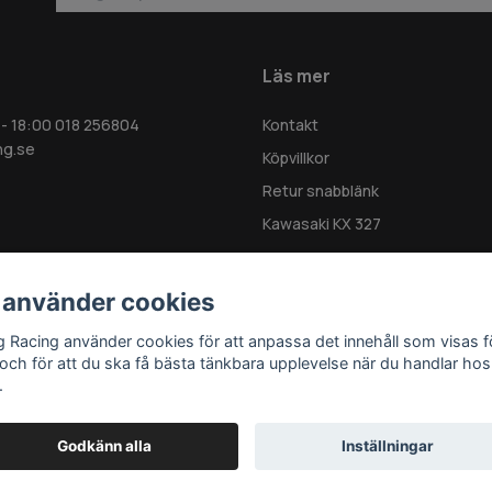
Läs mer
 - 18:00 018 256804
Kontakt
ng.se
Köpvillkor
Retur snabblänk
Kawasaki KX 327
 använder cookies
g Racing använder cookies för att anpassa det innehåll som visas f
 och för att du ska få bästa tänkbara upplevelse när du handlar hos
.
Godkänn alla
Inställningar