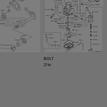
BOLT
21 kr