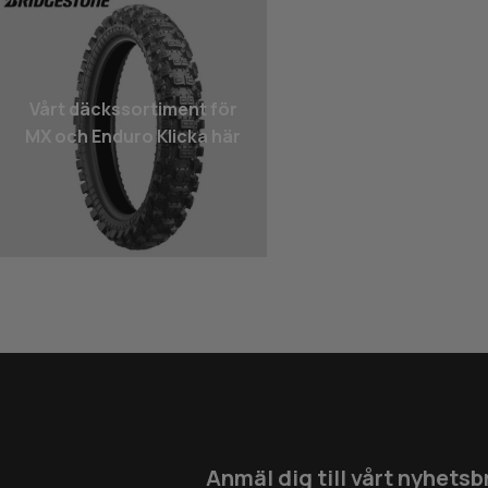
Vårt däcks­sortiment för
MX och Enduro Klicka här
Anmäl dig till vårt nyhetsb