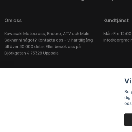
Om oss
Kundtjänst
Kawasaki Motocross, Enduro, ATV och Mule.
Mån-Fre 12:00
Saknar ni något? Kontakta oss – vi har tillgång
info@bergraci
till över 30 000 delar. Eller besök oss på
Björkgatan 4 75328 Uppsala
Vi
© 2026 Berg MC AB - Alla rättigheter reserverade
Ber
dig
oss