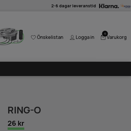
2-6 dagar leveranstid
0
Önskelistan
Logga in
Varukorg
RING-O
26 kr