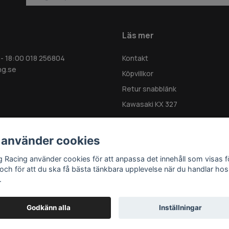
Läs mer
 - 18:00 018 256804
Kontakt
ng.se
Köpvillkor
Retur snabblänk
Kawasaki KX 327
 använder cookies
g Racing använder cookies för att anpassa det innehåll som visas f
 och för att du ska få bästa tänkbara upplevelse när du handlar hos
.
Godkänn alla
Inställningar