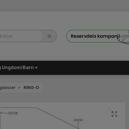
g Ungdom/Barn
gskisser
RING-O