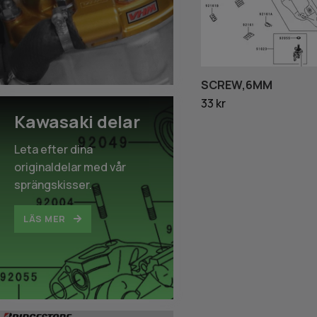
SCREW,6MM
33 kr
Kawasaki delar
Leta efter dina
originaldelar med vår
sprängskisser.
LÄS MER