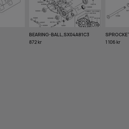
BEARING-BALL,SX04A81C3
SPROCKET
872 kr
1 106 kr