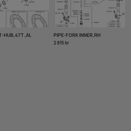
-HUB,47T ,AL
PIPE-FORK INNER,RH
2 815 kr