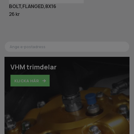
BOLT,FLANGED,8X16
G
26 kr
80
VHM trimdelar
KLICKA HÄR