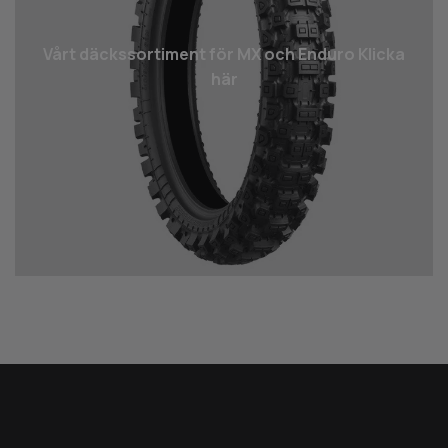
Vårt däcks­sortiment för MX och Enduro Klicka
här