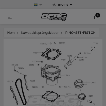
Inkl. moms
0
Hem
Kawasaki sprängskisser
RING-SET-PISTON