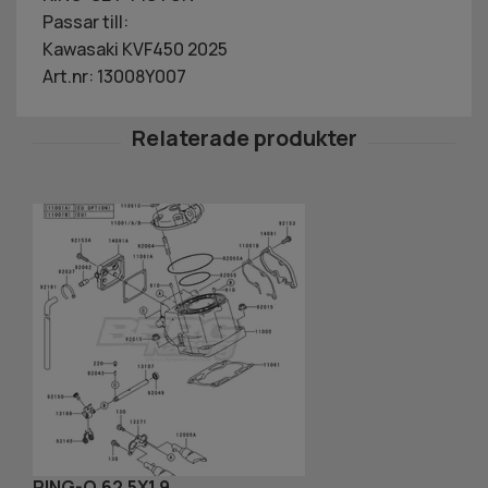
Passar till:
Kawasaki KVF450 2025
Art.nr: 13008Y007
RING-O,62.5X1.9
H