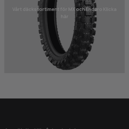
Vårt däcks­sortiment för MX och Enduro Klicka
här