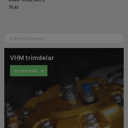
74 kr
1 
VHM trimdelar
KLICKA HÄR