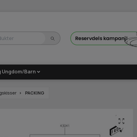
g Ungdom/Barn
gskisser
PACKING