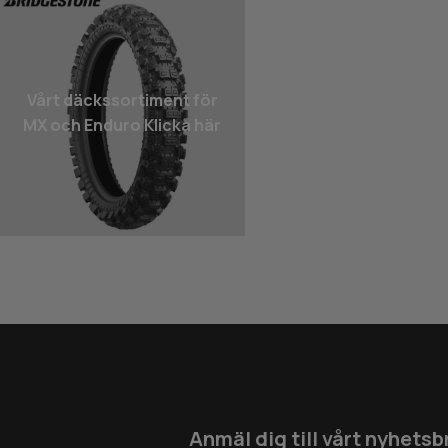
Vårt däcks­sortiment för
MX och Enduro Klicka här
Anmäl dig till vårt nyhetsb