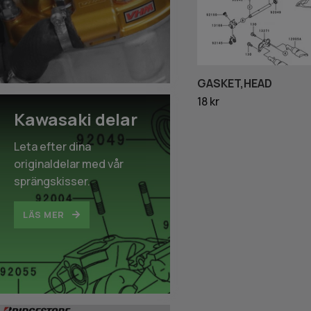
GASKET,HEAD
18 kr
Kawasaki delar
Leta efter dina
originaldelar med vår
sprängskisser.
LÄS MER