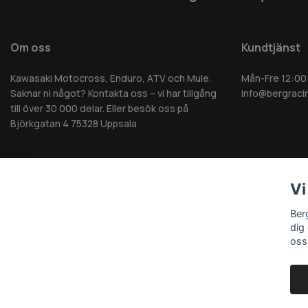
Om oss
Kundtjänst
Kawasaki Motocross, Enduro, ATV och Mule.
Mån-Fre 12:00
Saknar ni något? Kontakta oss – vi har tillgång
info@bergraci
till över 30 000 delar. Eller besök oss på
Björkgatan 4 75328 Uppsala
Vi
© 2026 Berg MC AB - Alla rättigheter reserverade
Ber
dig
oss