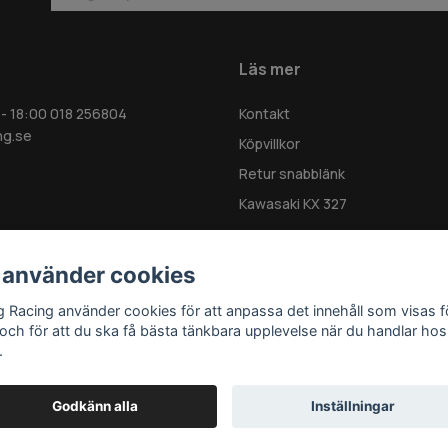
Läs mer
 - 18:00 018 256804
Kontakt
ng.se
Köpvillkor
Retur snabblänk
Kawasaki KX 327
 använder cookies
g Racing använder cookies för att anpassa det innehåll som visas f
 och för att du ska få bästa tänkbara upplevelse när du handlar hos
.
Godkänn alla
Inställningar