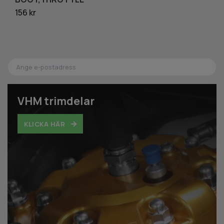
156 kr
19
VHM trimdelar
KLICKA HÄR