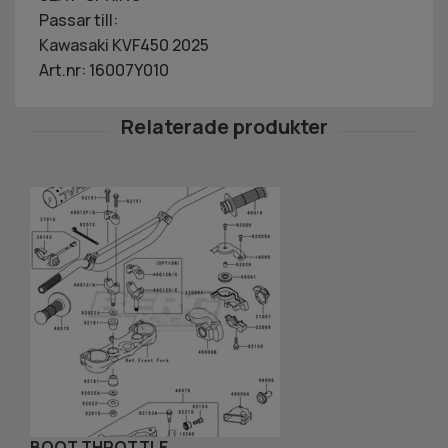
Passar till:
Kawasaki KVF450 2025
Art.nr: 16007Y010
BOOT,THROTTLE
T