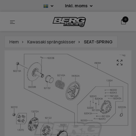
Inkl. moms
0
Hem
Kawasaki sprängskisser
SEAT-SPRING