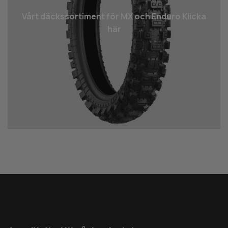
Vårt däcks­sortiment för MX och Enduro Klicka
här